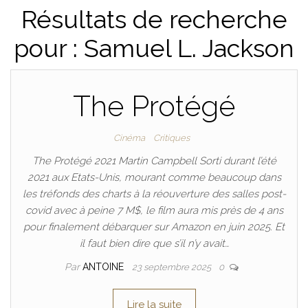
Résultats de recherche
pour : Samuel L. Jackson
The Protégé
Cinéma
Critiques
The Protégé 2021 Martin Campbell Sorti durant l’été
2021 aux Etats-Unis, mourant comme beaucoup dans
les tréfonds des charts à la réouverture des salles post-
covid avec à peine 7 M$, le film aura mis près de 4 ans
pour finalement débarquer sur Amazon en juin 2025. Et
il faut bien dire que s’il n’y avait…
Par
ANTOINE
23 septembre 2025
0
Lire la suite