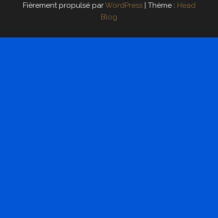
Fièrement propulsé par
WordPress
|
Thème :
Head
Blog