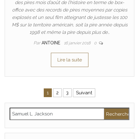
des pires mois d’août de l’histoire en terme de box-
office avec des records de pires moyennes par copies
explosés et un seul film atteignant de justesse les 100
M$ sur le territoire américain, soit la pire année depuis
1998 et même la pire depuis plus de…
Par
ANTOINE
16 janvier 2018
0
Lire la suite
Pagination des publications
1
2
3
Suivant
Rechercher :