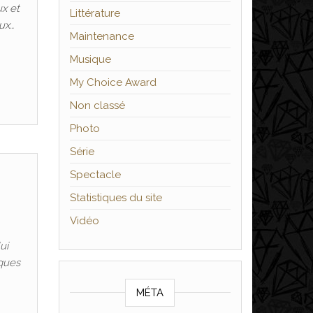
x et
Littérature
ux…
Maintenance
Musique
My Choice Award
Non classé
Photo
Série
Spectacle
Statistiques du site
Vidéo
ui
iques
MÉTA