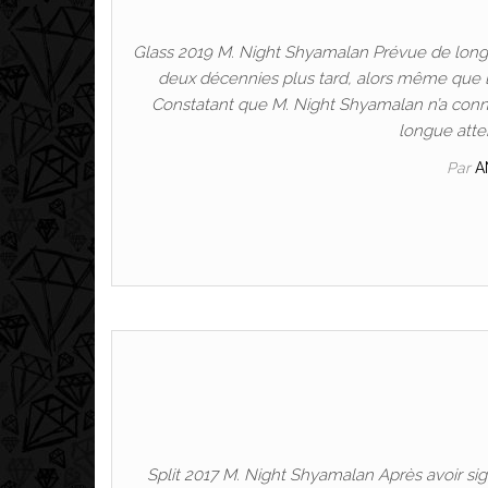
Glass 2019 M. Night Shyamalan Prévue de longue
deux décennies plus tard, alors même que le
Constatant que M. Night Shyamalan n’a connu
longue atte
Par
A
Split 2017 M. Night Shyamalan Après avoir sig