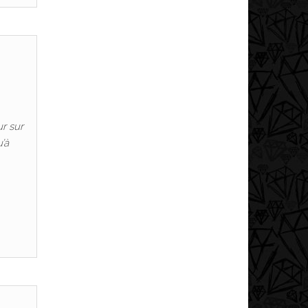
r sur
’à