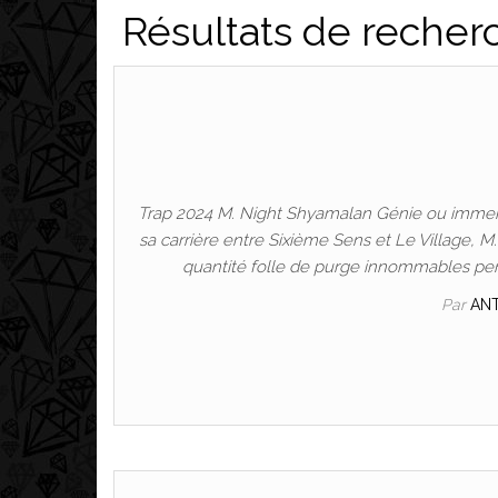
Résultats de recher
Trap 2024 M. Night Shyamalan Génie ou immense
sa carrière entre Sixième Sens et Le Village, 
quantité folle de purge innommables pe
Par
AN