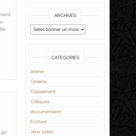
ement
ARCHIVES
s.
Archives
tte
CATÉGORIES
Anime
Cinéma
Classement
Critiques
documentaire
Ecriture
Jeux vidéo
 90