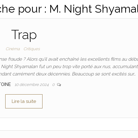
che pour : M. Night Shyama
Trap
Cinéma
Critiques
 fraude ? Alors qu’il avait enchaîné les excellents films au déb
M. Night Shyamalan fut un peu trop vite porté aux nus, accumulan
ndant carrément deux décennies. Beaucoup se sont excités sur…
TOINE
10 décembre 2024
0
Lire la suite