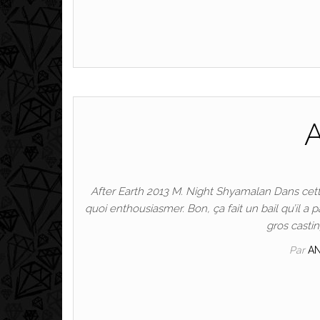
A
After Earth 2013 M. Night Shyamalan Dans cett
quoi enthousiasmer. Bon, ça fait un bail qu’il a pa
gros casti
Par
A