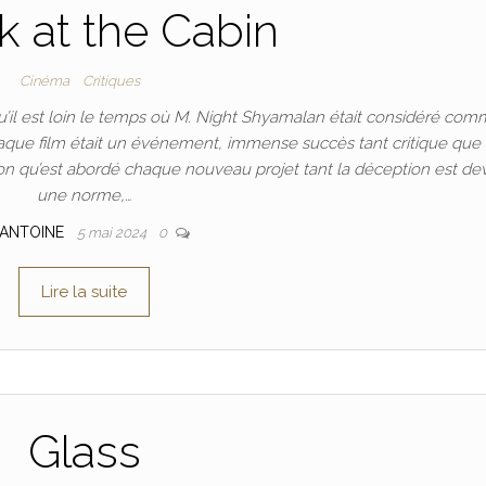
 at the Cabin
Cinéma
Critiques
’il est loin le temps où M. Night Shyamalan était considéré co
aque film était un événement, immense succès tant critique que
n qu’est abordé chaque nouveau projet tant la déception est d
une norme,…
ANTOINE
5 mai 2024
0
Lire la suite
Glass