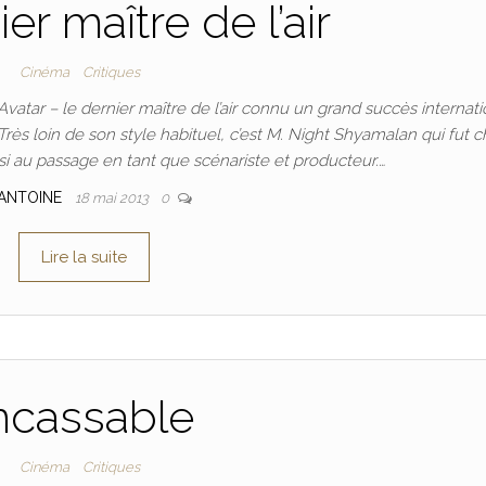
er maître de l’air
Cinéma
Critiques
atar – le dernier maître de l’air connu un grand succès internati
Très loin de son style habituel, c’est M. Night Shyamalan qui fut 
ussi au passage en tant que scénariste et producteur.…
ANTOINE
18 mai 2013
0
Lire la suite
ncassable
Cinéma
Critiques