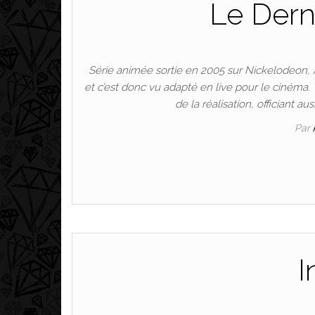
Le Derni
Série animée sortie en 2005 sur Nickelodeon, Av
et c’est donc vu adapté en live pour le cinéma. 
de la réalisation, officiant a
Par
I