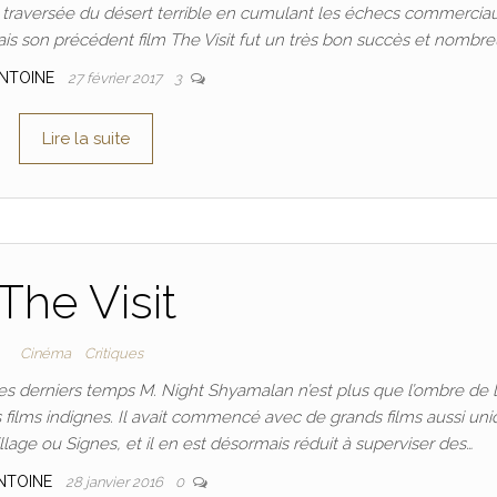
traversée du désert terrible en cumulant les échecs commerciau
mais son précédent film The Visit fut un très bon succès et nombre
NTOINE
27 février 2017
3
Lire la suite
The Visit
Cinéma
Critiques
es derniers temps M. Night Shyamalan n’est plus que l’ombre de l
 films indignes. Il avait commencé avec de grands films aussi un
lage ou Signes, et il en est désormais réduit à superviser des…
NTOINE
28 janvier 2016
0