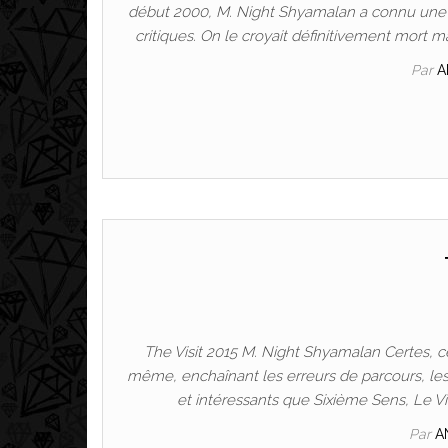
début 2000, M. Night Shyamalan a connu une 
critiques. On le croyait définitivement mort 
Par
A
The Visit 2015 M. Night Shyamalan Certes, c
même, enchaînant les erreurs de parcours, les
et intéressants que Sixième Sens, Le Vil
Par
A