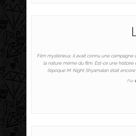
Film mystérieux, il avait connu une campagne 
la nature même du film. Est-ce une histoire 
l’époque M. Night Shyamalan était encore e
Par