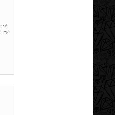
onal,
chargé