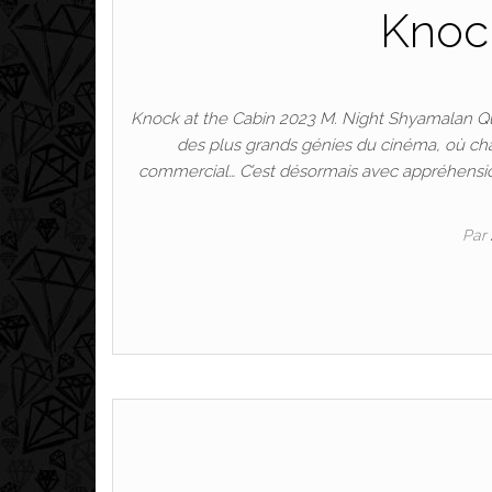
Knock
Knock at the Cabin 2023 M. Night Shyamalan Qu
des plus grands génies du cinéma, où ch
commercial… C’est désormais avec appréhensio
Par