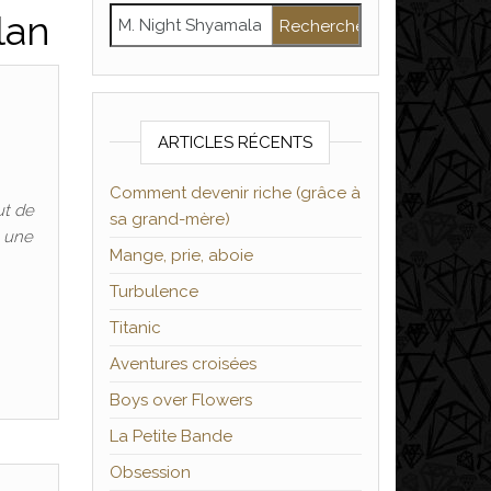
Rechercher :
lan
ARTICLES RÉCENTS
Comment devenir riche (grâce à
ut de
sa grand-mère)
t une
Mange, prie, aboie
Turbulence
Titanic
Aventures croisées
Boys over Flowers
La Petite Bande
Obsession