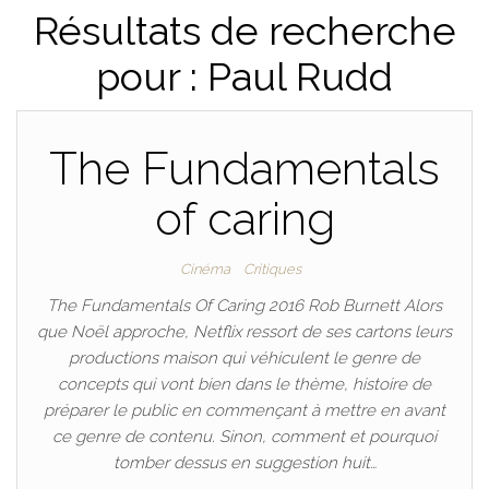
Résultats de recherche
pour : Paul Rudd
The Fundamentals
of caring
Cinéma
Critiques
The Fundamentals Of Caring 2016 Rob Burnett Alors
que Noël approche, Netflix ressort de ses cartons leurs
productions maison qui véhiculent le genre de
concepts qui vont bien dans le thème, histoire de
préparer le public en commençant à mettre en avant
ce genre de contenu. Sinon, comment et pourquoi
tomber dessus en suggestion huit…