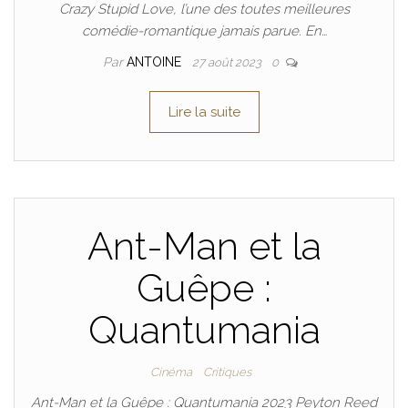
Crazy Stupid Love, l’une des toutes meilleures
comédie-romantique jamais parue. En…
Par
ANTOINE
27 août 2023
0
Lire la suite
Ant-Man et la
Guêpe :
Quantumania
Cinéma
Critiques
Ant-Man et la Guêpe : Quantumania 2023 Peyton Reed