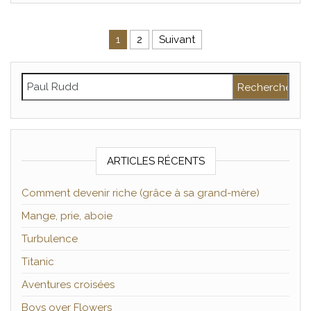
Pagination des publications
1
2
Suivant
Rechercher :
ARTICLES RÉCENTS
Comment devenir riche (grâce à sa grand-mère)
Mange, prie, aboie
Turbulence
Titanic
Aventures croisées
Boys over Flowers