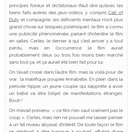
principes foireux et dictatoriaux (faut dire qu’avec les
biens faits avérés des jeux-vidéos, y compris
Call of
Duty
et compagnie, les déficients mentaux n’ont plus
grand chose sur lesquels polémiquer), le film a connu
une publicité phénoménale, parlant d’interdire le film
en salles. Certes, le dernier à qui c’est arriver y a tout
perdu, mais en l’occurrence le film aurait
probablement deux ou trois fois moins bien marché
sans tout ça, et ça aurait été bien fait pour lui.
On l’avait croisé dans l’autre film, mais la voilà pour de
vrai : la maléfique poupée Annabelle. En plein dans la
période hippie, un jeune couple qui s’apprête à avoir
un bébé va être l’objet de manifestations étranges.
Bouh !
On m’avait prévenu : « ce film n’en vaut vraiment pas le
coup ». Certes, mais rien ne pouvait me laisser penser
à un tel niveau abyssal d’intérêt. De toute façon le film
se destinait à être basique à souhait, affublé d’une