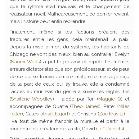
que le rythme était mauvais et le changement de
réalisateur nocif. Malheureusement, ce dernier revient,
mais l’histoire peut enfin reprendre.
Finalement, même si les factions créaient des
fractures entre les gens, cela maintenait la paix.
Depuis la mise à mort du système, les habitants de
Chicago ne vont pas mieux, bien au contraire : Evelyn
(
Naomi Watts
) a prit le pouvoir et répète les mêmes
erreurs dictatoriales que son prédécesseur, et de peur
de ce qui se trouve derrière, malgré le message reçu
de la part de ceux qui s’y trouve, elle a condamné
l’accès au mur. Pas du genre à suivre les règles, Tris
(
Shailene Woodley
) – aidée par Tori (
Maggie Q
) et
accompagnée de Quatre (
Theo James
), Peter (
Miles
Teller
), Caleb (
Ansel Elgort
) et Christina (
Zoë Kravitz
) –
va tout de même franchir la muraille et partir à la
rencontre du créateur de la cité, David (
Jeff Daniels
).