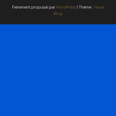
Fièrement propulsé par
WordPress
|
Thème :
Head
Blog