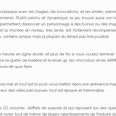
assique avec les magies, les invocations, et les limites, perm
ennemis. Plutôt pêchu et dynamique, le jeu trouve aussi son i
, permettant d’associer un personnage à des bonus ou des ma
 et la montée en niveau, très lente, est fortement récompens
, certains sympa, mais la plupart du temps pas très jouable.
40 heures en ligne droite, et plus de 60 si vous voulez terminer 
e la quête de matéria et le level up, les chocobos et les ARM
ouve de quoi faire.
 pas mal et tout est là pour vous mettre dans une ambiance m
 ceux des villes parcourues, tout est épique et mémorable.
s CD, bourrés d’effets de surprise et qui reposent sur des que
 noter tout de même de légers ralentissements de l’histoire d