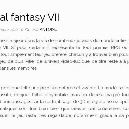
al fantasy VII
Par
ANTOINE
mbre 2010
0
ent majeur dans la vie de nombreux joueurs du monde entier :
y VII. Si pour certains il représente le tout premier RPG ou
 tout simplement leur jeu préféré, chacun y a trouver bien plus
jeu de plus. Pilier de l’univers vidéo-ludique, ce titre restera à 
dans les mémoires.
poétique telle une peinture colorée et vivante. La modélisati
site, bonjour l’effet playmobile, mais on décèle malgré tou
aux passages sur la carte, il s’agit de 3D intégrale assez épu
matiques sont très bien, bien que rares et particulièrement co
suet, le jeu reste très regardable, notamment grâce à sa p