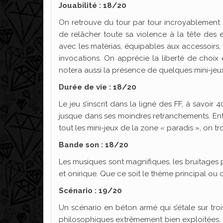
Jouabilité : 18/20
On retrouve du tour par tour incroyablement cl
de relâcher toute sa violence à la tête des 
avec les matérias, équipables aux accessoirs
invocations. On apprécie la liberté de choix
notera aussi la présence de quelques mini-jeux
Durée de vie : 18/20
Le jeu s’inscrit dans la ligné des FF, à savoir 
jusque dans ses moindres retranchements. Entr
tout les mini-jeux de la zone « paradis », on tr
Bande son : 18/20
Les musiques sont magnifiques, les bruitages
et onirique. Que ce soit le thème principal ou
Scénario : 19/20
Un scénario en béton armé qui s’étale sur troi
philosophiques extrêmement bien exploitées. A