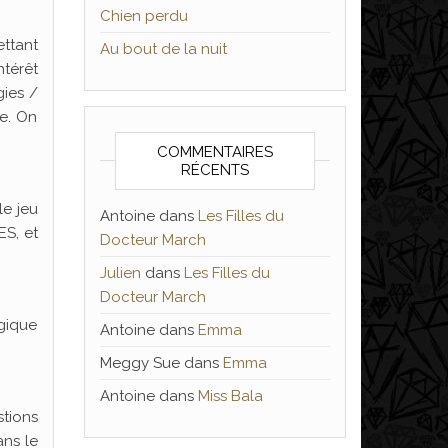
Chien perdu
ettant
Au bout de la nuit
ntérêt
gies /
ée. On
COMMENTAIRES
RÉCENTS
le jeu
Antoine
dans
Les Filles du
ES, et
Docteur March
Julien
dans
Les Filles du
Docteur March
agique
Antoine
dans
Emma
Meggy Sue
dans
Emma
Antoine
dans
Miss Bala
stions
ans le