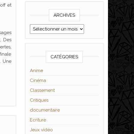
off et
ARCHIVES
Archives
ysages
t. Des
ertes,
inale
CATÉGORIES
e. Une
Anime
Cinéma
Classement
Critiques
documentaire
Ecriture
Jeux vidéo