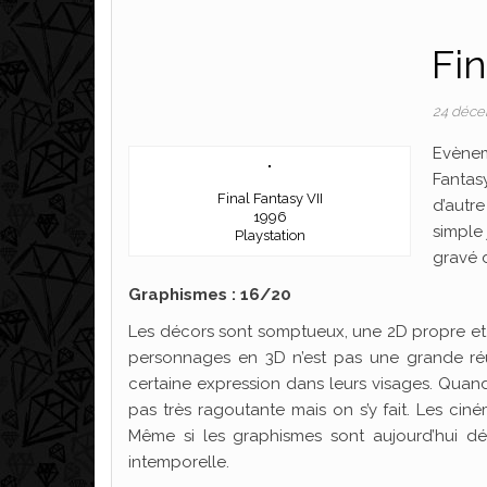
Fin
24 déce
Evènem
Fantas
Final Fantasy VII
d’autre
1996
simple 
Playstation
gravé 
Graphismes : 16/20
Les décors sont somptueux, une 2D propre et 
personnages en 3D n’est pas une grande réus
certaine expression dans leurs visages. Quand 
pas très ragoutante mais on s’y fait. Les ciné
Même si les graphismes sont aujourd’hui dé
intemporelle.