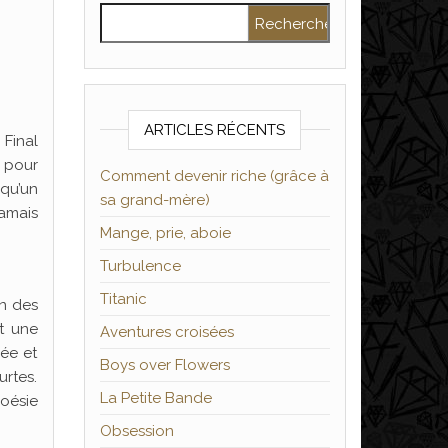
Rechercher :
ARTICLES RÉCENTS
 Final
 pour
Comment devenir riche (grâce à
 qu’un
sa grand-mère)
jamais
Mange, prie, aboie
Turbulence
Titanic
on des
t une
Aventures croisées
rée et
Boys over Flowers
urtes.
La Petite Bande
oésie
Obsession