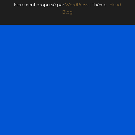
Fièrement propulsé par
WordPress
|
Thème :
Head
Blog