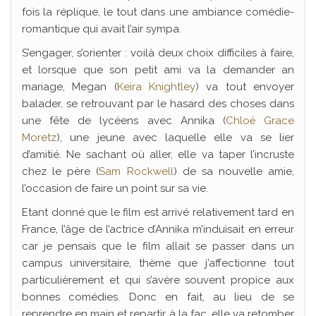
fois la réplique, le tout dans une ambiance comédie-
romantique qui avait l’air sympa.
S’engager, s’orienter : voilà deux choix difficiles à faire,
et lorsque que son petit ami va la demander an
mariage, Megan (
Keira Knightley
) va tout envoyer
balader, se retrouvant par le hasard des choses dans
une fête de lycéens avec Annika (
Chloë Grace
Moretz
), une jeune avec laquelle elle va se lier
d’amitié. Ne sachant où aller, elle va taper l’incruste
chez le père (
Sam Rockwell
) de sa nouvelle amie,
l’occasion de faire un point sur sa vie.
Etant donné que le film est arrivé relativement tard en
France, l’âge de l’actrice d’Annika m’induisait en erreur
car je pensais que le film allait se passer dans un
campus universitaire, thème que j’affectionne tout
particulièrement et qui s’avère souvent propice aux
bonnes comédies. Donc en fait, au lieu de se
reprendre en main et repartir à la fac, elle va retomber