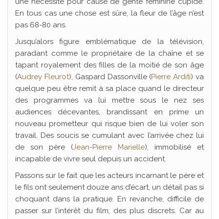
une nécessité pour cause de gente féminine cupide.
En tous cas une chose est sûre, la fleur de l’âge n’est
pas 68-80 ans.
Jusqu’alors figure emblématique de la télévision,
paradant comme le propriétaire de la chaîne et se
tapant royalement des filles de la moitié de son âge
(
Audrey Fleurot
), Gaspard Dassonville (
Pierre Arditi
) va
quelque peu être remit à sa place quand le directeur
des programmes va lui mettre sous le nez ses
audiences décevantes, brandissant en prime un
nouveau prometteur qui risque bien de lui voler son
travail. Des soucis se cumulant avec l’arrivée chez lui
de son père (
Jean-Pierre Marielle
), immobilisé et
incapable de vivre seul depuis un accident.
Passons sur le fait que les acteurs incarnant le père et
le fils ont seulement douze ans d’écart, un détail pas si
choquant dans la pratique. En revanche, difficile de
passer sur l’intérêt du film, des plus discrets. Car au