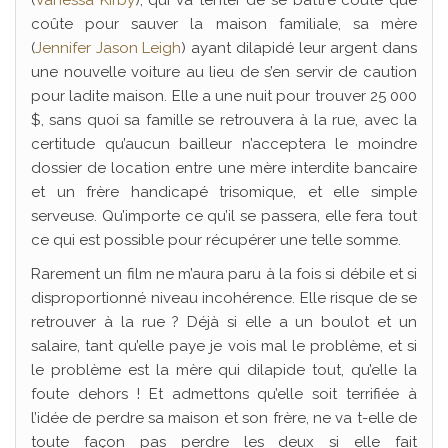
(
Vanessa Kirby
), qui va tenter de se battre coûte que
coûte pour sauver la maison familiale, sa mère
(
Jennifer Jason Leigh
) ayant dilapidé leur argent dans
une nouvelle voiture au lieu de s’en servir de caution
pour ladite maison. Elle a une nuit pour trouver 25 000
$, sans quoi sa famille se retrouvera à la rue, avec la
certitude qu’aucun bailleur n’acceptera le moindre
dossier de location entre une mère interdite bancaire
et un frère handicapé trisomique, et elle simple
serveuse. Qu’importe ce qu’il se passera, elle fera tout
ce qui est possible pour récupérer une telle somme.
Rarement un film ne m’aura paru à la fois si débile et si
disproportionné niveau incohérence. Elle risque de se
retrouver à la rue ? Déjà si elle a un boulot et un
salaire, tant qu’elle paye je vois mal le problème, et si
le problème est la mère qui dilapide tout, qu’elle la
foute dehors ! Et admettons qu’elle soit terrifiée à
l’idée de perdre sa maison et son frère, ne va t-elle de
toute façon pas perdre les deux si elle fait