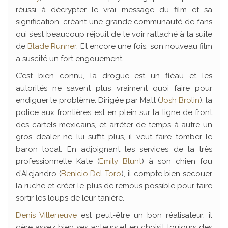
réussi à décrypter le vrai message du film et sa
signification, créant une grande communauté de fans
qui s’est beaucoup réjouit de le voir rattaché à la suite
de
Blade Runner
. Et encore une fois, son nouveau film
a suscité un fort engouement.
C’est bien connu, la drogue est un fléau et les
autorités ne savent plus vraiment quoi faire pour
endiguer le problème. Dirigée par Matt (
Josh Brolin
), la
police aux frontières est en plein sur la ligne de front
des cartels mexicains, et arrêter de temps à autre un
gros dealer ne lui suffit plus, il veut faire tomber le
baron local. En adjoignant les services de la très
professionnelle Kate (
Emily Blunt
) à son chien fou
d’Alejandro (
Benicio Del Toro
), il compte bien secouer
la ruche et créer le plus de remous possible pour faire
sortir les loups de leur tanière.
Denis Villeneuve
est peut-être un bon réalisateur, il
gère assez bien ses acteurs et en choisit toujours des