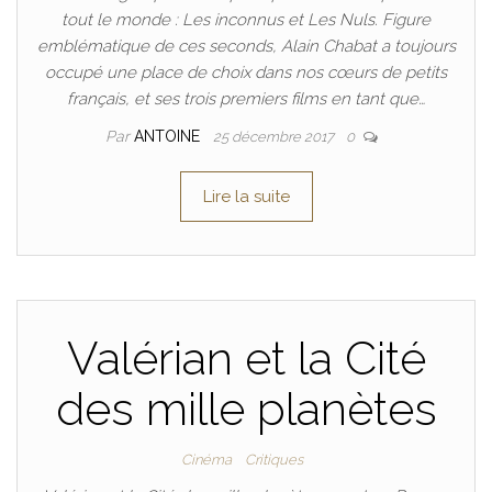
tout le monde : Les inconnus et Les Nuls. Figure
emblématique de ces seconds, Alain Chabat a toujours
occupé une place de choix dans nos cœurs de petits
français, et ses trois premiers films en tant que…
Par
ANTOINE
25 décembre 2017
0
Lire la suite
Valérian et la Cité
des mille planètes
Cinéma
Critiques