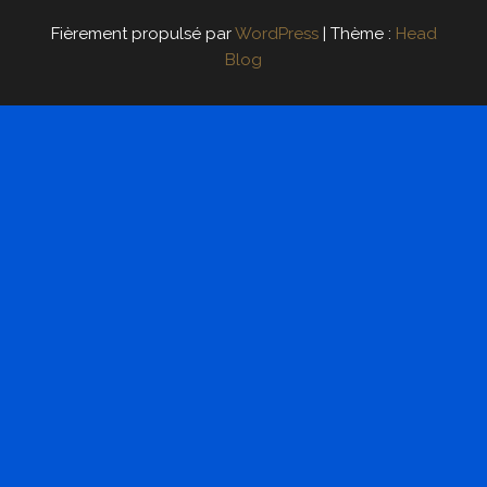
Fièrement propulsé par
WordPress
|
Thème :
Head
Blog