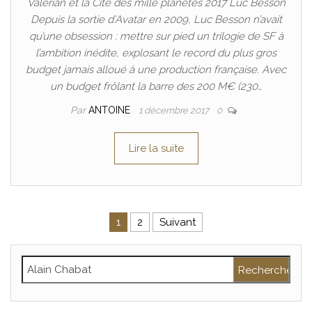
Valérian et la Cité des mille planètes 2017 Luc Besson
Depuis la sortie d’Avatar en 2009, Luc Besson n’avait
qu’une obsession : mettre sur pied un trilogie de SF à
l’ambition inédite, explosant le record du plus gros
budget jamais alloué à une production française. Avec
un budget frôlant la barre des 200 M€ (230…
Par
ANTOINE
1 décembre 2017
0
Lire la suite
Pagination des publications
1
2
Suivant
Rechercher :