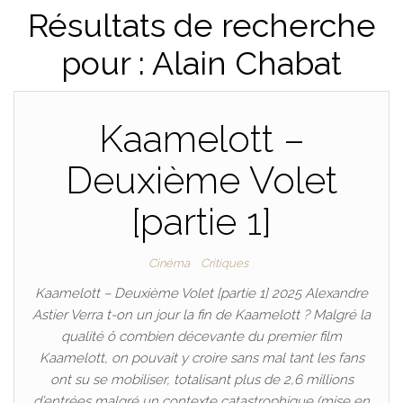
Résultats de recherche
pour : Alain Chabat
Kaamelott –
Deuxième Volet
[partie 1]
Cinéma
Critiques
Kaamelott – Deuxième Volet [partie 1] 2025 Alexandre
Astier Verra t-on un jour la fin de Kaamelott ? Malgré la
qualité ô combien décevante du premier film
Kaamelott, on pouvait y croire sans mal tant les fans
ont su se mobiliser, totalisant plus de 2,6 millions
d’entrées malgré un contexte catastrophique (mise en