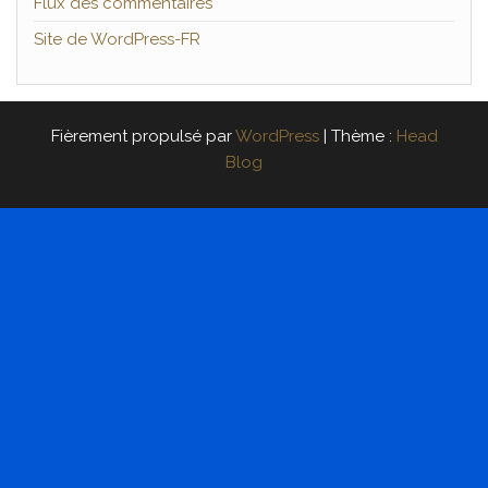
Flux des commentaires
Site de WordPress-FR
Fièrement propulsé par
WordPress
|
Thème :
Head
Blog