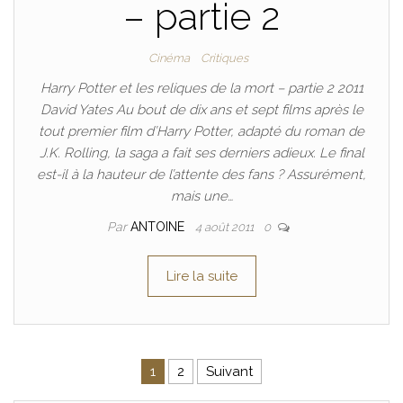
– partie 2
Cinéma
Critiques
Harry Potter et les reliques de la mort – partie 2 2011
David Yates Au bout de dix ans et sept films après le
tout premier film d’Harry Potter, adapté du roman de
J.K. Rolling, la saga a fait ses derniers adieux. Le final
est-il à la hauteur de l’attente des fans ? Assurément,
mais une…
Par
ANTOINE
4 août 2011
0
Lire la suite
Pagination des publications
1
2
Suivant