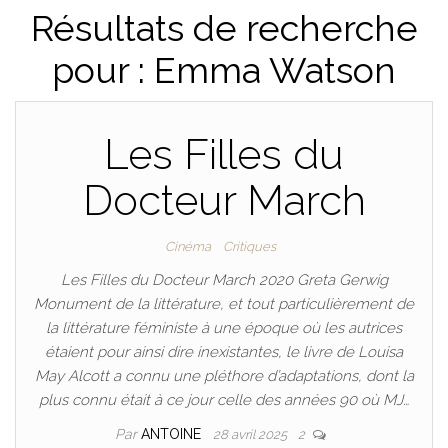
Résultats de recherche
pour : Emma Watson
Les Filles du
Docteur March
Cinéma
Critiques
Les Filles du Docteur March 2020 Greta Gerwig
Monument de la littérature, et tout particulièrement de
la littérature féministe à une époque où les autrices
étaient pour ainsi dire inexistantes, le livre de Louisa
May Alcott a connu une pléthore d’adaptations, dont la
plus connu était à ce jour celle des années 90 où MJ…
Par
ANTOINE
28 avril 2025
2