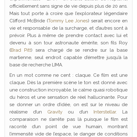
officiellement sans signe de vie depuis plus de 20 ans.
Mais tout porte à croire que l’explorateur légendaire
Clifford McBride (
Tommy Lee Jones
) serait encore en
vie et responsable de la surcharge, et d’autres sont à
prévoir. Plus à même de prendre contact avec lui et
devenu à son tour astronaute émérite, son fils Roy
(
Brad Pitt
) sera chargé de se rendre sur la base
martienne, seul endroit capable d’émettre jusqu’à la
base de recherche LIMA.
En un mot comme ne cent : claque. Ce film est une
claque. Dès la première scène le ton est donné avec
une construction incroyable, le calme quasi robotique
du héros et une sensation de réel hallucinante. Pour
se donner un ordre d’idée, on est sur le niveau de
réalisme d’un
Gravity
ou d’un
Interstellar
. La
comparaison ne s’arrête pas là puisque le film est
raconté d’un point de vue humain, montrant
l’immensité vide de l’espace, le danger de conditions