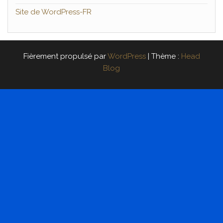
Site de WordPress-FR
Fièrement propulsé par
WordPress
|
Thème :
Head
Blog