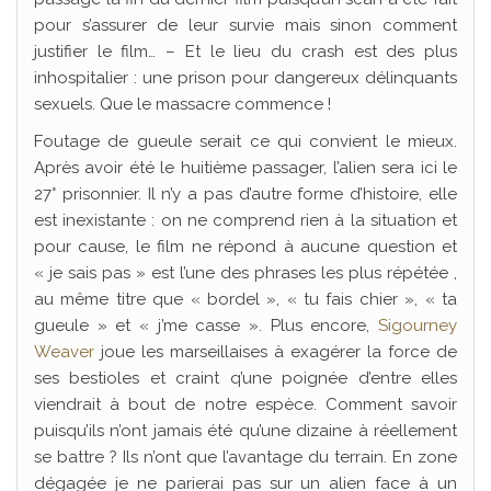
pour s’assurer de leur survie mais sinon comment
justifier le film… – Et le lieu du crash est des plus
inhospitalier : une prison pour dangereux délinquants
sexuels. Que le massacre commence !
Foutage de gueule serait ce qui convient le mieux.
Après avoir été le huitième passager, l’alien sera ici le
27° prisonnier. Il n’y a pas d’autre forme d’histoire, elle
est inexistante : on ne comprend rien à la situation et
pour cause, le film ne répond à aucune question et
« je sais pas » est l’une des phrases les plus répétée ,
au même titre que « bordel », « tu fais chier », « ta
gueule » et « j’me casse ». Plus encore,
Sigourney
Weaver
joue les marseillaises à exagérer la force de
ses bestioles et craint q’une poignée d’entre elles
viendrait à bout de notre espèce. Comment savoir
puisqu’ils n’ont jamais été qu’une dizaine à réellement
se battre ? Ils n’ont que l’avantage du terrain. En zone
dégagée je ne parierai pas sur un alien face à un