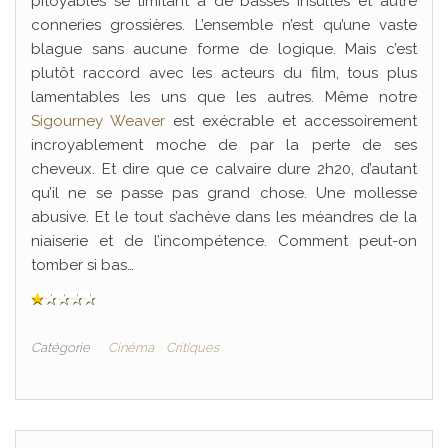
pitoyables se limitant à de basses insultes et autre
conneries grossières. L’ensemble n’est qu’une vaste
blague sans aucune forme de logique. Mais c’est
plutôt raccord avec les acteurs du film, tous plus
lamentables les uns que les autres. Même notre
Sigourney Weaver
est exécrable et accessoirement
incroyablement moche de par la perte de ses
cheveux. Et dire que ce calvaire dure 2h20, d’autant
qu’il ne se passe pas grand chose. Une mollesse
abusive. Et le tout s’achève dans les méandres de la
niaiserie et de l’incompétence. Comment peut-on
tomber si bas…
Catégorie
Cinéma
Critiques