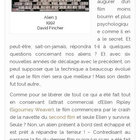
augurer d’un
film moins
bourrin et plus
Alien 3
1992
psychologiqu
David Fincher
e comme il en
a le secret. Et
peut-être, sait-on-jamais, répondra t-il à quelques
questions concernant nos aliens ? Et avec six
nouvelles années de décalage avec le précédent, on
peut supposer que la technique a beaucoup évolué
et que le film n’en sera que meilleur ! Mais son destin
fut tout autre…
Comme pour se libérer de tout ce qui a été fait tout
en conservant l’attrait commercial d’Ellen Ripley
(
Sigourney Weaver
), le film commencera par le crash
de la navette du
second film
et seule Ellen y survivra.
Seule ? Non, un alien présent à bord s’est échappé et
est prêt à répandre la terreur ! – Contredisant au
passage la fin du dernier film puisqu’un scan a été fait