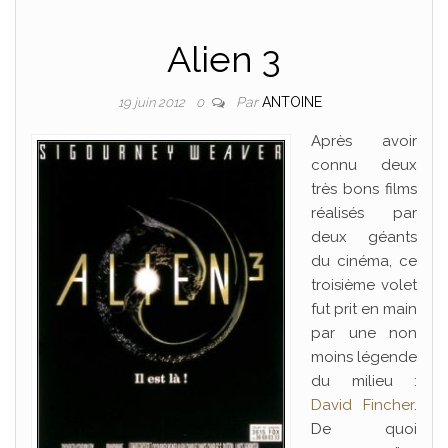
Alien 3
Par
ANTOINE
19 juin 2012
0
Après avoir
connu deux
très bons films
réalisés par
deux géants
du cinéma, ce
troisième volet
fut prit en main
par une non
moins légende
du milieu :
David Fincher
.
De quoi