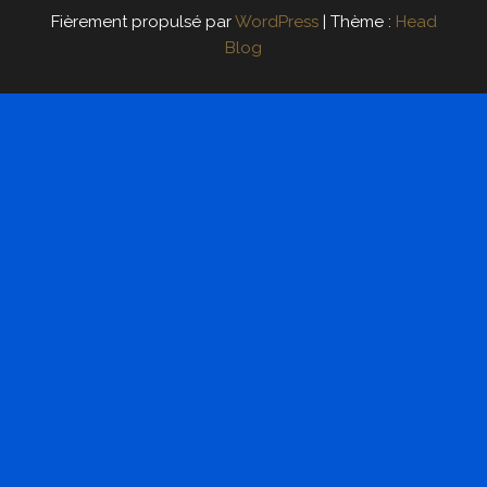
Fièrement propulsé par
WordPress
|
Thème :
Head
Blog