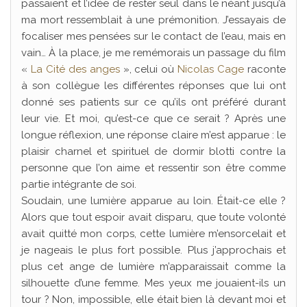
passaient et l’idée de rester seul dans le néant jusqu’à
ma mort ressemblait à une prémonition. J’essayais de
focaliser mes pensées sur le contact de l’eau, mais en
vain… À la place, je me remémorais un passage du film
«
La Cité des anges
», celui où
Nicolas Cage
raconte
à son collègue les différentes réponses que lui ont
donné ses patients sur ce qu’ils ont préféré durant
leur vie. Et moi, qu’est-ce que ce serait ? Après une
longue réflexion, une réponse claire m’est apparue : le
plaisir charnel et spirituel de dormir blotti contre la
personne que l’on aime et ressentir son être comme
partie intégrante de soi.
Soudain, une lumière apparue au loin. Était-ce elle ?
Alors que tout espoir avait disparu, que toute volonté
avait quitté mon corps, cette lumière m’ensorcelait et
je nageais le plus fort possible. Plus j’approchais et
plus cet ange de lumière m’apparaissait comme la
silhouette d’une femme. Mes yeux me jouaient-ils un
tour ? Non, impossible, elle était bien là devant moi et