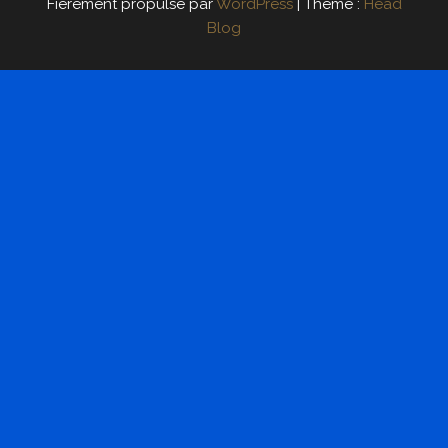
Fièrement propulsé par
WordPress
|
Thème :
Head
Blog