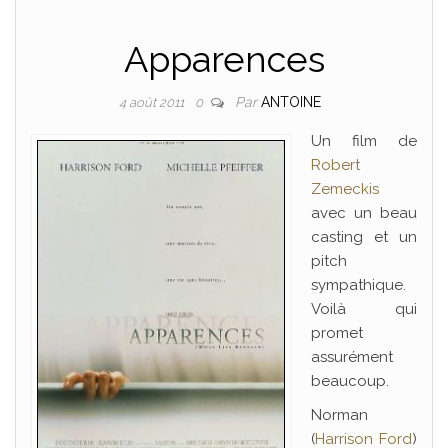
Apparences
Par
ANTOINE
4 août 2011
0
Un film de
Robert
Zemeckis
avec un beau
casting et un
pitch
sympathique.
Voilà qui
promet
assurément
beaucoup.
Norman
(
Harrison Ford
)