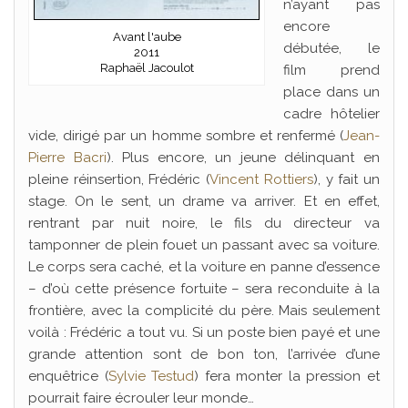
n’ayant pas
encore
Avant l'aube
débutée, le
2011
Raphaël Jacoulot
film prend
place dans un
cadre hôtelier
vide, dirigé par un homme sombre et renfermé (
Jean-
Pierre Bacri
). Plus encore, un jeune délinquant en
pleine réinsertion, Frédéric (
Vincent Rottiers
), y fait un
stage. On le sent, un drame va arriver. Et en effet,
rentrant par nuit noire, le fils du directeur va
tamponner de plein fouet un passant avec sa voiture.
Le corps sera caché, et la voiture en panne d’essence
– d’où cette présence fortuite – sera reconduite à la
frontière, avec la complicité du père. Mais seulement
voilà : Frédéric a tout vu. Si un poste bien payé et une
grande attention sont de bon ton, l’arrivée d’une
enquêtrice (
Sylvie Testud
) fera monter la pression et
pourrait faire écrouler leur monde…