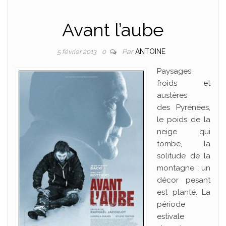
Avant l’aube
Par
ANTOINE
5 février 2013
0
Paysages
froids et
austères
des Pyrénées,
le poids de la
neige qui
tombe, la
solitude de la
montagne : un
décor pesant
est planté. La
période
estivale