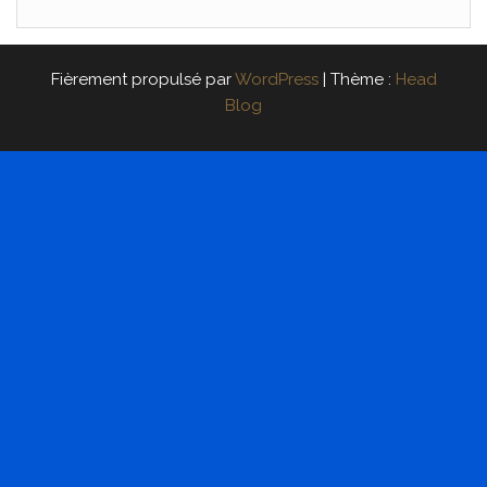
Fièrement propulsé par
WordPress
|
Thème :
Head
Blog