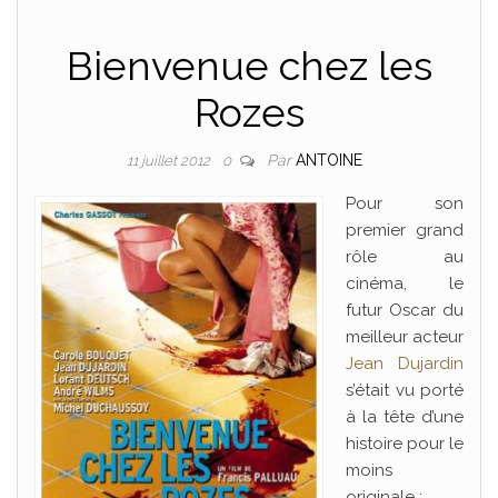
Bienvenue chez les
Rozes
Par
ANTOINE
11 juillet 2012
0
Pour son
premier grand
rôle au
cinéma, le
futur Oscar du
meilleur acteur
Jean Dujardin
s’était vu porté
à la tête d’une
histoire pour le
moins
originale :