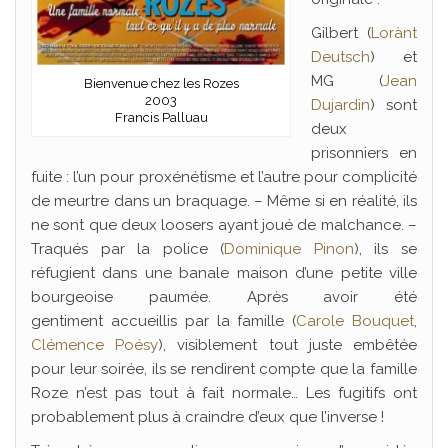
Gilbert (
Lorànt
Deutsch
) et
MG (
Jean
Bienvenue chez les Rozes
2003
Dujardin
) sont
Francis Palluau
deux
prisonniers en
fuite : l’un pour proxénétisme et l’autre pour complicité
de meurtre dans un braquage. – Même si en réalité, ils
ne sont que deux loosers ayant joué de malchance. –
Traqués par la police (
Dominique Pinon
), ils se
réfugient dans une banale maison d’une petite ville
bourgeoise paumée. Après avoir été
gentiment accueillis par la famille (
Carole Bouquet
,
Clémence Poésy
), visiblement tout juste embêtée
pour leur soirée, ils se rendirent compte que la famille
Roze n’est pas tout à fait normale… Les fugitifs ont
probablement plus à craindre d’eux que l’inverse !