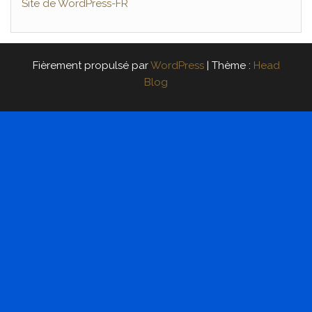
Site de WordPress-FR
Fièrement propulsé par
WordPress
|
Thème :
Head
Blog