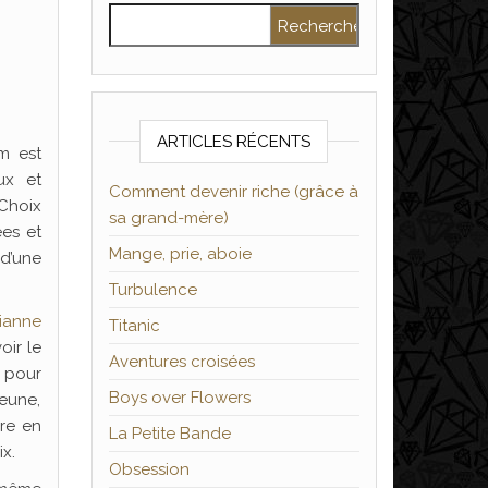
Rechercher :
ARTICLES RÉCENTS
m est
ux et
Comment devenir riche (grâce à
 Choix
sa grand-mère)
ées et
Mange, prie, aboie
 d’une
Turbulence
lianne
Titanic
oir le
Aventures croisées
) pour
Boys over Flowers
jeune,
dre en
La Petite Bande
ix.
Obsession