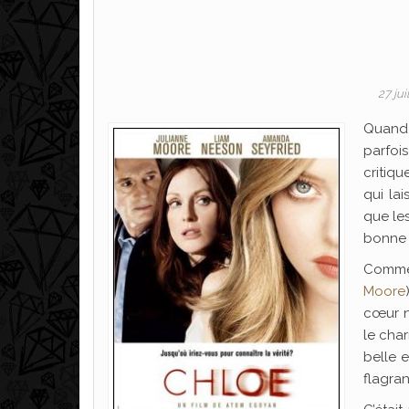
27 jui
Quand 
parfoi
critique
qui lai
que les
bonne 
Comme 
Moore
cœur n
le char
belle e
flagran