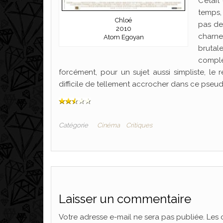
C’étai
temps,
Chloé
pas des
2010
charne
Atom Egoyan
brutal
complè
forcément, pour un sujet aussi simpliste, le r
difficile de tellement accrocher dans ce pseudo
Catégorie
Cinéma
Critiques
Laisser un commentaire
Votre adresse e-mail ne sera pas publiée.
Les 