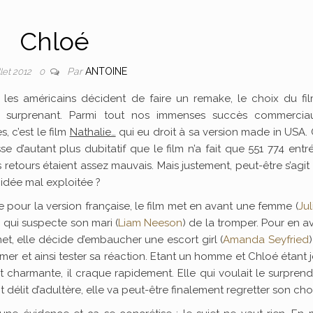
Chloé
Par
ANTOINE
llet 2012
0
les américains décident de faire un remake, le choix du fil
s surprenant. Parmi tout nos immenses succès commercia
s, c’est le film
Nathalie…
qui eu droit à sa version made in USA.
sse d’autant plus dubitatif que le film n’a fait que 551 774 entr
 retours étaient assez mauvais. Mais justement, peut-être s’agit
idée mal exploitée ?
pour la version française, le film met en avant une femme (
Ju
) qui suspecte son mari (
Liam Neeson
) de la tromper. Pour en av
et, elle décide d’embaucher une escort girl (
Amanda Seyfried
mer et ainsi tester sa réaction. Etant un homme et Chloé étant 
t charmante, il craque rapidement. Elle qui voulait le surpren
t délit d’adultère, elle va peut-être finalement regretter son cho