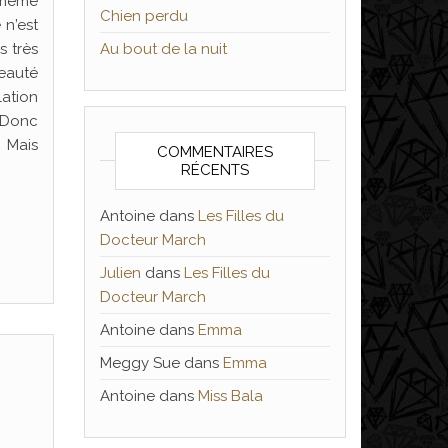
n même
Chien perdu
 n’est
s très
Au bout de la nuit
eauté
lation
 Donc
. Mais
COMMENTAIRES
RÉCENTS
Antoine
dans
Les Filles du
Docteur March
Julien
dans
Les Filles du
Docteur March
Antoine
dans
Emma
Meggy Sue
dans
Emma
Antoine
dans
Miss Bala