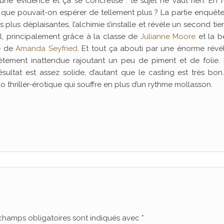
t une évidence et ça se concrétise : le sujet ne vaut rien. E
 que pouvait-on espérer de tellement plus ? La partie enquête
 plus déplaisantes, l’alchimie s’installe et révèle un second tier
l, principalement grâce à la classe de
Julianne Moore
et la b
e de
Amanda Seyfried
. Et tout ça abouti par une énorme révé
tement inattendue rajoutant un peu de piment et de folie.
ésultat est assez solide, d’autant que le casting est très bon
 thriller-érotique qui souffre en plus d’un rythme mollasson.
champs obligatoires sont indiqués avec
*