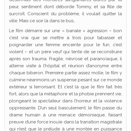
peur, sentiment dont déborde Tommy, et sa fille de
surcroît. Conscient du problème, il voulait quitter la
ville. Mais ce soir là dans le bus…
Le film démarre sur une « banale » agression – bon
c’est vrai que se mettre à trois pour tabasser et
poignarder une femme enceinte pour le fun, c’est
violent – et un père veuf qui tente de se reconstruire
après son trauma. Fragile, névrosé et paranoïaque, il
alterne visite à l’hôpital et réunion d’anonyme entre
chaque biberon. Première partie assez molle, le film y
culmine néanmoins un suspense pesant sur ce monde
extérieur si terrorisant. Et c’est là que le film fait très
fort, alors que la métaphore et la phobie prennent vie,
plongeant le spectateur dans l’horreur et la violence
oppressante. D’un seul basculement, le film passe du
drame humain à une menace démoniaque, faisant
preuve d’une force inouïe dans la transition magistrale
qui n’est que le prélude à une montée en puissance