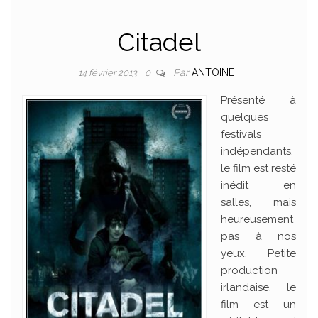
Citadel
Par
ANTOINE
14 février 2013
0
Présenté à
quelques
festivals
indépendants,
le film est resté
inédit en
salles, mais
heureusement
pas à nos
yeux. Petite
production
irlandaise, le
film est un