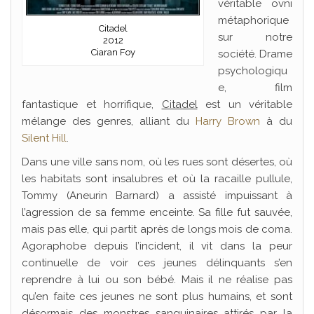
véritable ovni
métaphorique
Citadel
sur notre
2012
Ciaran Foy
société. Drame
psychologiqu
e, film
fantastique et horrifique,
Citadel
est un véritable
mélange des genres, alliant du
Harry Brown
à du
Silent Hill
.
Dans une ville sans nom, où les rues sont désertes, où
les habitats sont insalubres et où la racaille pullule,
Tommy (Aneurin Barnard) a assisté impuissant à
l’agression de sa femme enceinte. Sa fille fut sauvée,
mais pas elle, qui partit après de longs mois de coma.
Agoraphobe depuis l’incident, il vit dans la peur
continuelle de voir ces jeunes délinquants s’en
reprendre à lui ou son bébé. Mais il ne réalise pas
qu’en faite ces jeunes ne sont plus humains, et sont
désormais des monstres sanguinaires attirés par la