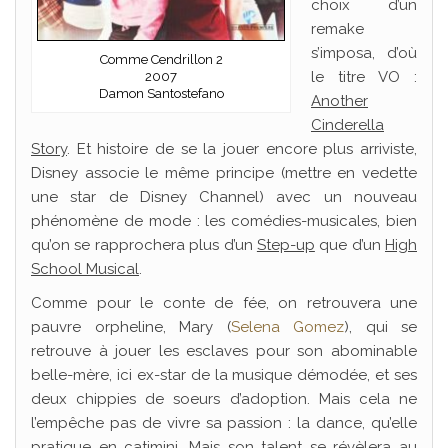
choix d’un
remake
s’imposa, d’où
Comme Cendrillon 2
le titre VO :
2007
Damon Santostefano
Another
Cinderella
Story
. Et histoire de se la jouer encore plus arriviste,
Disney associe le même principe (mettre en vedette
une star de Disney Channel) avec un nouveau
phénomène de mode : les comédies-musicales, bien
qu’on se rapprochera plus d’un
Step-up
que d’un
High
School Musical
.
Comme pour le conte de fée, on retrouvera une
pauvre orpheline, Mary (
Selena Gomez
), qui se
retrouve à jouer les esclaves pour son abominable
belle-mère, ici ex-star de la musique démodée, et ses
deux chippies de soeurs d’adoption. Mais cela ne
l’empêche pas de vivre sa passion : la dance, qu’elle
pratique en catimini. Mais son talent se révèlera au