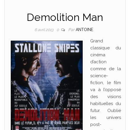
Demolition Man
Par
ANTOINE
6 avril 2013
0
Grand
classique du
cinéma
d’action
comme de la
science-
fiction, le film
va à l’opposé
des visions
habituelles du
futur. Oublié
les univers
post-