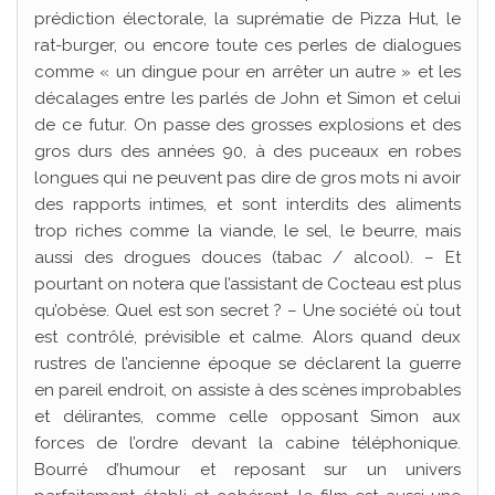
prédiction électorale, la suprématie de Pizza Hut, le
rat-burger, ou encore toute ces perles de dialogues
comme « un dingue pour en arrêter un autre » et les
décalages entre les parlés de John et Simon et celui
de ce futur. On passe des grosses explosions et des
gros durs des années 90, à des puceaux en robes
longues qui ne peuvent pas dire de gros mots ni avoir
des rapports intimes, et sont interdits des aliments
trop riches comme la viande, le sel, le beurre, mais
aussi des drogues douces (tabac / alcool). – Et
pourtant on notera que l’assistant de Cocteau est plus
qu’obèse. Quel est son secret ? – Une société où tout
est contrôlé, prévisible et calme. Alors quand deux
rustres de l’ancienne époque se déclarent la guerre
en pareil endroit, on assiste à des scènes improbables
et délirantes, comme celle opposant Simon aux
forces de l’ordre devant la cabine téléphonique.
Bourré d’humour et reposant sur un univers