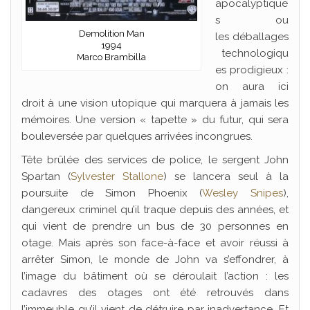
apocalyptique
s ou
Demolition Man
les déballages
1994
technologiqu
Marco Brambilla
es prodigieux :
on aura ici
droit à une vision utopique qui marquera à jamais les
mémoires. Une version « tapette » du futur, qui sera
bouleversée par quelques arrivées incongrues.
Tête brûlée des services de police, le sergent John
Spartan (
Sylvester Stallone
) se lancera seul à la
poursuite de Simon Phoenix (
Wesley Snipes
),
dangereux criminel qu’il traque depuis des années, et
qui vient de prendre un bus de 30 personnes en
otage. Mais après son face-à-face et avoir réussi à
arrêter Simon, le monde de John va s’effondrer, à
l’image du bâtiment où se déroulait l’action : les
cadavres des otages ont été retrouvés dans
l’immeuble qu’il vient de détruire par inadvertance. Et