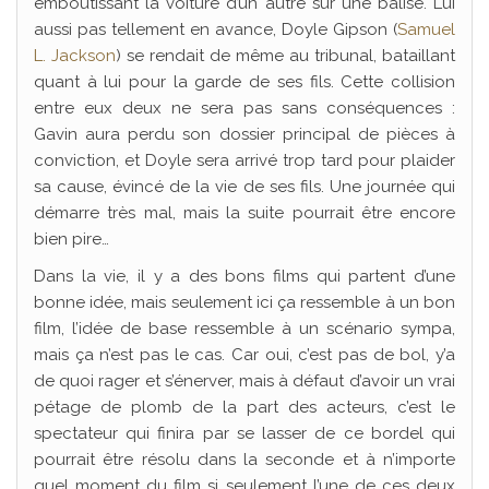
emboutissant la voiture d’un autre sur une balise. Lui
aussi pas tellement en avance, Doyle Gipson (
Samuel
L. Jackson
) se rendait de même au tribunal, bataillant
quant à lui pour la garde de ses fils. Cette collision
entre eux deux ne sera pas sans conséquences :
Gavin aura perdu son dossier principal de pièces à
conviction, et Doyle sera arrivé trop tard pour plaider
sa cause, évincé de la vie de ses fils. Une journée qui
démarre très mal, mais la suite pourrait être encore
bien pire…
Dans la vie, il y a des bons films qui partent d’une
bonne idée, mais seulement ici ça ressemble à un bon
film, l’idée de base ressemble à un scénario sympa,
mais ça n’est pas le cas. Car oui, c’est pas de bol, y’a
de quoi rager et s’énerver, mais à défaut d’avoir un vrai
pétage de plomb de la part des acteurs, c’est le
spectateur qui finira par se lasser de ce bordel qui
pourrait être résolu dans la seconde et à n’importe
quel moment du film si seulement l’une de ces deux