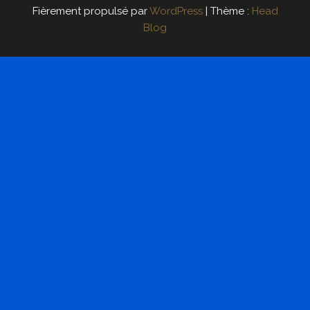
Fièrement propulsé par
WordPress
|
Thème :
Head
Blog