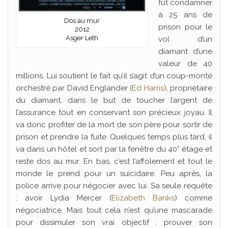
fut condamner
à 25 ans de
Dos au mur
prison pour le
2012
Asger Leth
vol d’un
diamant d’une
valeur de 40
millions. Lui soutient le fait qu’il s’agit d’un coup-monté
orchestré par David Englander (
Ed Harris
), propriétaire
du diamant, dans le but de toucher l’argent de
l’assurance tout en conservant son précieux joyau. Il
va donc profiter de la mort de son père pour sortir de
prison et prendre la fuite. Quelques temps plus tard, il
va dans un hôtel et sort par la fenêtre du 40° étage et
reste dos au mur. En bas, c’est l’affolement et tout le
monde le prend pour un suicidaire. Peu après, la
police arrive pour négocier avec lui. Sa seule requête
: avoir Lydia Mercer (
Elizabeth Banks
) comme
négociatrice. Mais tout cela n’est qu’une mascarade
pour dissimuler son vrai objectif : prouver son