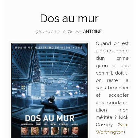
Dos au mur
Par
ANTOINE
15 février 2012
0
Quand on est
jugé coupable
d’un crime
qu’on a pas
commit, doit t-
on rester là
sans broncher
et accepter
une condamn
ation non
méritée ? Nick
Cassidy (
Sam
Worthington
)