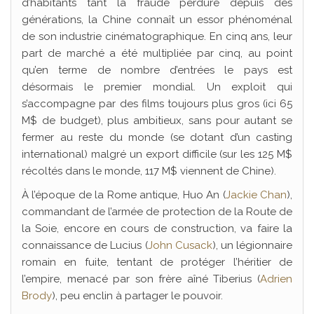
d’habitants tant la fraude perdure depuis des
générations, la Chine connaît un essor phénoménal
de son industrie cinématographique. En cinq ans, leur
part de marché a été multipliée par cinq, au point
qu’en terme de nombre d’entrées le pays est
désormais le premier mondial. Un exploit qui
s’accompagne par des films toujours plus gros (ici 65
M$ de budget), plus ambitieux, sans pour autant se
fermer au reste du monde (se dotant d’un casting
international) malgré un export difficile (sur les 125 M$
récoltés dans le monde, 117 M$ viennent de Chine).
À l’époque de la Rome antique, Huo An (
Jackie Chan
),
commandant de l’armée de protection de la Route de
la Soie, encore en cours de construction, va faire la
connaissance de Lucius (
John Cusack
), un légionnaire
romain en fuite, tentant de protéger l’héritier de
l’empire, menacé par son frère aîné Tiberius (
Adrien
Brody
), peu enclin à partager le pouvoir.