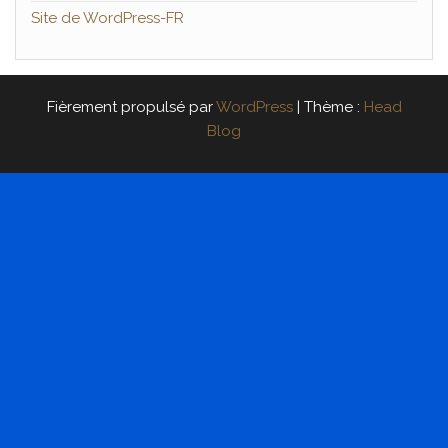
Site de WordPress-FR
Fièrement propulsé par
WordPress
|
Thème :
Head
Blog