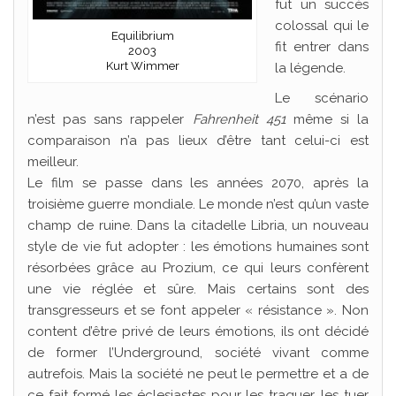
fut un succès
colossal qui le
Equilibrium
fit entrer dans
2003
Kurt Wimmer
la légende.
Le scénario
n’est pas sans rappeler
Fahrenheit 451
même si la
comparaison n’a pas lieux d’être tant celui-ci est
meilleur.
Le film se passe dans les années 2070, après la
troisième guerre mondiale. Le monde n’est qu’un vaste
champ de ruine. Dans la citadelle Libria, un nouveau
style de vie fut adopter : les émotions humaines sont
résorbées grâce au Prozium, ce qui leurs confèrent
une vie réglée et sûre. Mais certains sont des
transgresseurs et se font appeler « résistance ». Non
content d’être privé de leurs émotions, ils ont décidé
de former l’Underground, société vivant comme
autrefois. Mais la société ne peut le permettre et a de
ce fait formé les éclesiastes pour les traquer, les tuer