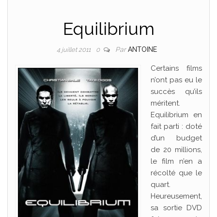
Equilibrium
Par
ANTOINE
4 juillet 2011
0
Certains films
n’ont pas eu le
succès qu’ils
méritent.
Equilibrium en
fait parti : doté
d’un budget
de 20 millions,
le film n’en a
récolté que le
quart.
Heureusement,
sa sortie DVD