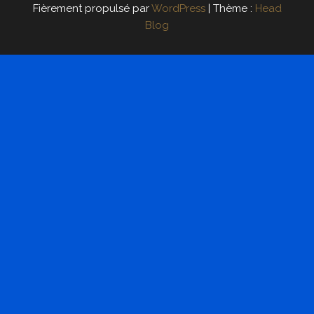
Fièrement propulsé par
WordPress
|
Thème :
Head
Blog