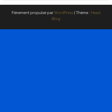
Fièrement propulsé par
WordPress
|
Thème :
Head
Blog