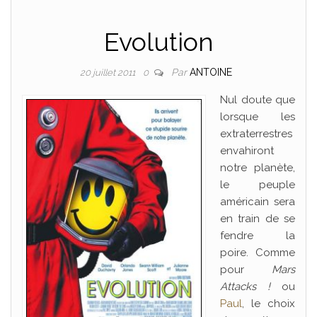
Evolution
Par
ANTOINE
20 juillet 2011
0
Nul doute que
lorsque les
extraterrestres
envahiront
notre planète,
le peuple
américain sera
en train de se
fendre la
poire. Comme
pour
Mars
Attacks !
ou
Paul
, le choix