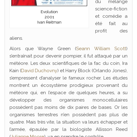
du mélange
science-fiction
Evolution
et comédie a
2001
Ivan Reitman
été fait au
profit des
aliens.
Alors que Wayne Green (
Seann William Scott
)
s’entraînait pour devenir pompier, il fut attaqué par un
météore. Les deux scientifiques de la fac du coin, Ira
Kain (
David Duchovny
) et Harry Block (Orlando Jones),
s’empressent d’analyser le fameux rocher. Les études
montrent un écosystème prodigieux provenant du
météore qui, en l’espace de quelques heures, a su
développer des organismes monocellulaires
possèdent pas moins de dix paires de bases. Or les
organismes terrestres n’en possèdent pas plus de
quatre. Mais très vite, la situation va leurs échapper et
l’armée, épaulée par la biologiste Allisson Reed
(
Julianne Moore
), va en prendre le contrôle…