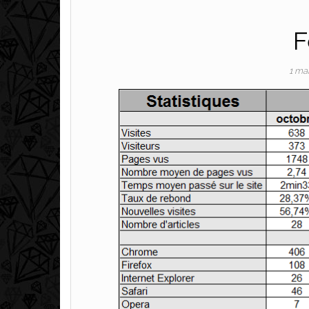
F
1 ma