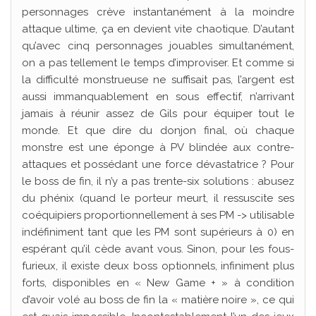
personnages crève instantanément à la moindre
attaque ultime, ça en devient vite chaotique. D’autant
qu’avec cinq personnages jouables simultanément,
on a pas tellement le temps d’improviser. Et comme si
la difficulté monstrueuse ne suffisait pas, l’argent est
aussi immanquablement en sous effectif, n’arrivant
jamais à réunir assez de Gils pour équiper tout le
monde. Et que dire du donjon final, où chaque
monstre est une éponge à PV blindée aux contre-
attaques et possédant une force dévastatrice ? Pour
le boss de fin, il n’y a pas trente-six solutions : abusez
du phénix (quand le porteur meurt, il ressuscite ses
coéquipiers proportionnellement à ses PM -> utilisable
indéfiniment tant que les PM sont supérieurs à 0) en
espérant qu’il cède avant vous. Sinon, pour les fous-
furieux, il existe deux boss optionnels, infiniment plus
forts, disponibles en « New Game + » à condition
d’avoir volé au boss de fin la « matière noire », ce qui