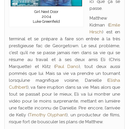
ici que ça se
passe.
Girl Next Door
2004
Matthew
Luke Greenfield
Kidman (
Emile
Hirsch
) est en
terminal et se prépare à faire son entrée à la très
prestigieuse fac de Georgetown. Le seul problème,
c’est qu’il ne se passe jamais rien dans sa vie qui se
résume au travail et à ses deux amis Eli (Chris
Marquette) et Klitz (
Paul Dano
), tout deux aussi
pommés que lui. Mais sa vie va prendre un tournant
lorsqu’une magnifique voisine, Danielle (
Elisha
Cuthbert
), va faire irruption dans sa vie. Mais alors que
tout se passait pour le mieux, Eli va lui montrer une
vidéo pour le moins surprenante, mettant en lumière
une facette inconnu de Danielle. Pire encore, l’arrivée
de Kelly (
Timothy Olyphant
), un producteur de films,
risque fort de bousculer les plans de Matthew.