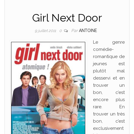
Girl Next Door
Par
ANTOINE
9 juillet 2011
0
Le genre
comédie-
romantique de
jeunes est
plutôt mal
desservi et en
trouver un
bon, c’est
encore plus
rare. En
trouver un très
bon, c’est
exclusivement