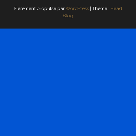
Fièrement propulsé par
WordPress
|
Thème :
Head
Blog