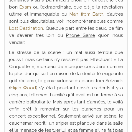
semaines. Mais si parmi leurs choix on retrouve le très
bon
Exam
ou l’extraordinaire, que dit-je la révélation
ultime et immanquable du
Man from Earth
, d’autres
sont plus discutables, voir incompréhensibles comme
Lost Destination
. Quelque part entre les deux, ce film
va s’avérer très loin du
Phone Game
qu’on nous
vendait.
Le stresse de la scène : un mal aussi terrible que
jouissif, mais certains n’y résistent pas. Effectuant « La
Cinquette », morceau de musique considéré comme
le plus dur qui soit en raison de la dextérité exigeante
qu’il réclame, le génie virtuose du piano Tom Selznick
(
Elijah Wood
) s’y était pourtant cassé les dents il y a
cinq ans, tellement humilié qu’il avait mit un terme à sa
carrière balbutiante. Mais après tant d’années, le voilà
enfin prêt à remonter sur les planches pour un
concert exceptionnel. Seulement arrivé sur scène, le
cauchemar reprit : un sniper est planqué dans la salle
et le menace de les tuer lui et sa femme s’il ne fait pas