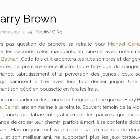
arry Brown
Par
ANTOINE
embre 2012
0
rs pas question de prendre sa retraite pour
Michael Cain
lie les seconds rôles marquants au cinéma avec notamme
ie Batman
. Cette fois ci, il arpentera les rues sombres et dange
dres. La première scène illustre toute l’étendue du danger
uciance, l’abrutissement et la perversion des jeunes : deux 
ui s’amusent à tirer avec leur tout dernier joujou. Une
ant son bébé en poussette en fera les frais…
ans un quartier où les jeunes font régner la folie que vie Harry
el Caine
), ancien marine à la retraite. Souvent témoin de la vi
 jeunes qui tabassent gratuitement les pauvres qui auraie
ce de croiser leur chemin, parfois à mort, il se contente d’ob
sant. Mais un jour tout va déraper : sa femme malade déc
tal, et son meilleur ami, ne supportant plus les jeux tortue