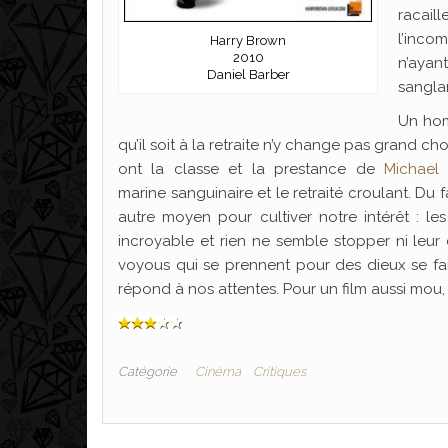
racail
l’inco
Harry Brown
2010
n’ayan
Daniel Barber
sangla
Un homm
qu’il soit à la retraite n’y change pas grand c
ont la classe et la prestance de
Michael
marine sanguinaire et le retraité croulant. Du 
autre moyen pour cultiver notre intérêt : le
incroyable et rien ne semble stopper ni leur 
voyous qui se prennent pour des dieux se fai
répond à nos attentes. Pour un film aussi mou,
Catégorie
Cinéma
Critiques