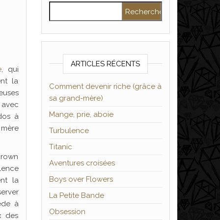
Rechercher :
ARTICLES RÉCENTS
e
, qui
nt la
Comment devenir riche (grâce à
reuses
sa grand-mère)
 avec
Mange, prie, aboie
ados à
 mère
Turbulence
Titanic
 Brown
Aventures croisées
olence
Boys over Flowers
nt la
server
La Petite Bande
ède à
Obsession
ux des