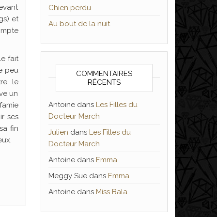
evant
Chien perdu
s) et
Au bout de la nuit
compte
e fait
ue peu
COMMENTAIRES
re le
RÉCENTS
uve un
Antoine
dans
Les Filles du
nfamie
Docteur March
ir ses
sa fin
Julien
dans
Les Filles du
eux.
Docteur March
Antoine
dans
Emma
Meggy Sue
dans
Emma
Antoine
dans
Miss Bala