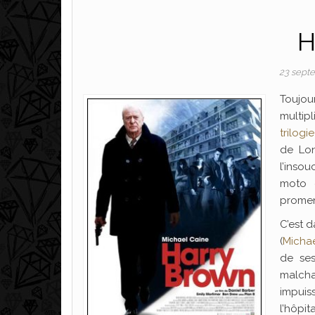
H
23 sept
Toujou
multip
trilog
de Lon
l’inso
moto q
promen
C’est d
(
Micha
de ses
malchan
impuis
l’hôpi