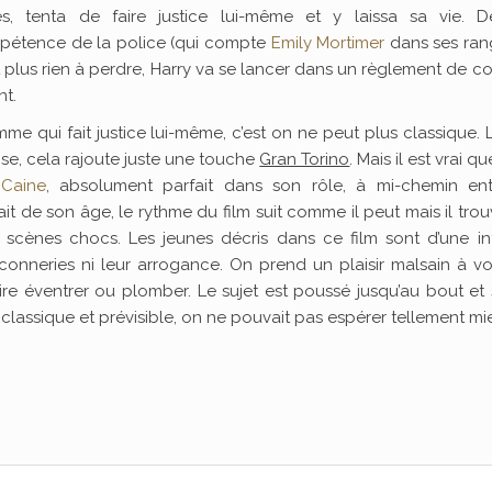
les, tenta de faire justice lui-même et y laissa sa vie. D
mpétence de la police (qui compte
Emily Mortimer
dans ses rang
t plus rien à perdre, Harry va se lancer dans un règlement de 
nt.
e qui fait justice lui-même, c’est on ne peut plus classique. L
hose, cela rajoute juste une touche
Gran Torino
. Mais il est vrai q
 Caine
, absolument parfait dans son rôle, à mi-chemin ent
fait de son âge, le rythme du film suit comme il peut mais il tro
s scènes chocs. Les jeunes décris dans ce film sont d’une i
conneries ni leur arrogance. On prend un plaisir malsain à vo
re éventrer ou plomber. Le sujet est poussé jusqu’au bout et 
 classique et prévisible, on ne pouvait pas espérer tellement mi