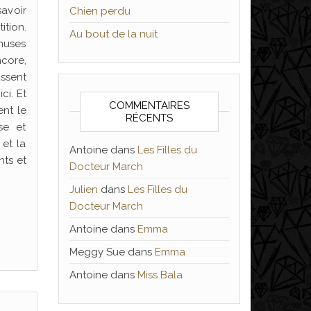
savoir
Chien perdu
ition.
Au bout de la nuit
muses
ncore,
assent
ci. Et
COMMENTAIRES
ent le
RÉCENTS
se et
 et la
Antoine
dans
Les Filles du
nts et
Docteur March
Julien
dans
Les Filles du
Docteur March
Antoine
dans
Emma
Meggy Sue
dans
Emma
Antoine
dans
Miss Bala