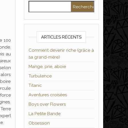
Rechercher :
ARTICLES RÉCENTS
e 100
monde.
Comment devenir riche (grâce à
mis au
sa grand-mère)
sireux
Mange, prie, aboie
selon
 alors
Turbulence
 boire
Titanic
ercule
Aventures croisées
force
gines.
Boys over Flowers
 Terre
La Petite Bande
expert
e.
Obsession