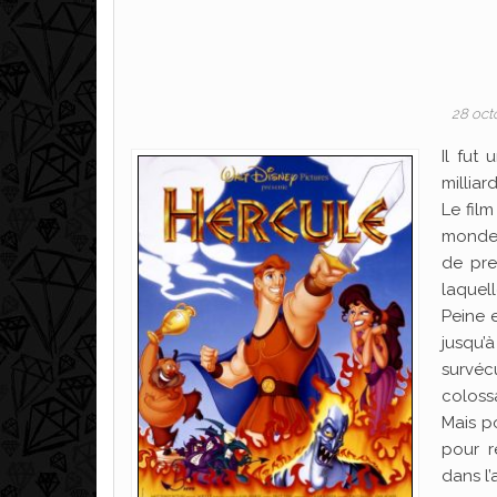
28 oct
Il fut
milliar
Le fil
monde 
de pre
laquell
Peine e
jusqu’
survéc
colossa
Mais po
pour r
dans l’