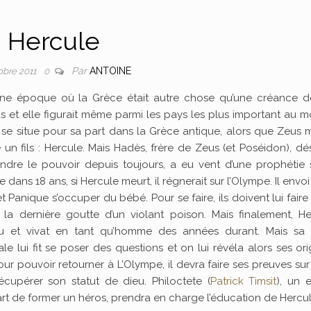
Hercule
Par
ANTOINE
obre 2011
0
 une époque où la Grèce était autre chose qu’une créance d
ds et elle figurait même parmi les pays les plus important au 
m se situe pour sa part dans la Grèce antique, alors que Zeus 
un fils : Hercule. Mais Hadès, frère de Zeus (et Poséidon), dé
ndre le pouvoir depuis toujours, a eu vent d’une prophétie 
e dans 18 ans, si Hercule meurt, il régnerait sur l’Olympe. Il envoi
t Panique s’occuper du bébé. Pour se faire, ils doivent lui faire
à la dernière goutte d’un violant poison. Mais finalement, H
u et vivat en tant qu’homme des années durant. Mais sa 
le lui fit se poser des questions et on lui révéla alors ses ori
ur pouvoir retourner à L’Olympe, il devra faire ses preuves sur
écupérer son statut de dieu. Philoctete (
Patrick Timsit
), un 
art de former un héros, prendra en charge l’éducation de Hercul