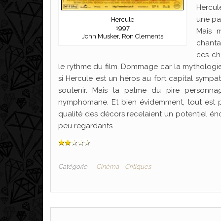
Hercule
une pal
Hercule
1997
Mais 
John Musker, Ron Clements
chanta
ces cha
le rythme du film. Dommage car la mythologie g
si Hercule est un héros au fort capital symp
soutenir. Mais la palme du pire personnag
nymphomane. Et bien évidemment, tout est pré
qualité des décors recelaient un potentiel én
peu regardants…
Catégorie
Cinéma
Critiques