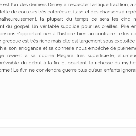
 est l’un des derniers Disney à respecter l’antique tradition, à 
ette de couleurs très colorées et flash et des chansons à répét
malheureusement, la plupart du temps ce sera les cinq 
nt du gospel. Un véritable supplice pour les oreilles… Pire e
nsons n’apportent rien à l’histoire, bien au contraire : elles c
recque est très riche mais elle est largement sous exploitée i
athie, son arrogance et sa connerie nous empêche de pleinem
e revient à sa copine Megara très superficielle, allumeu
visible du début à la fin. Et pourtant, la richesse du mythe
orme ! Le film ne conviendra guerre plus qu’aux enfants ignora