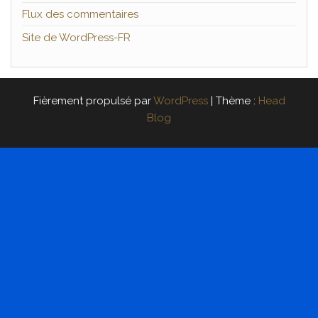
Flux des commentaires
Site de WordPress-FR
Fièrement propulsé par
WordPress
|
Thème :
Head
Blog