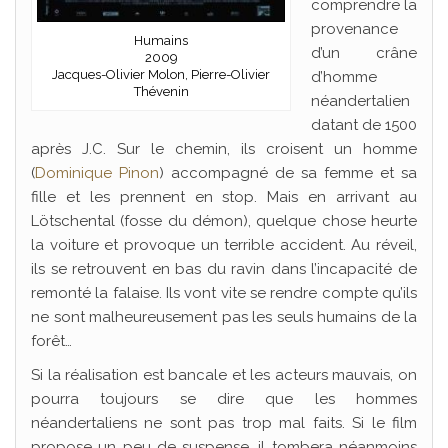
comprendre la
provenance
Humains
d’un crâne
2009
Jacques-Olivier Molon, Pierre-Olivier
d’homme
Thévenin
néandertalien
datant de 1500
après J.C. Sur le chemin, ils croisent un homme
(
Dominique Pinon
) accompagné de sa femme et sa
fille et les prennent en stop. Mais en arrivant au
Lötschental (fosse du démon), quelque chose heurte
la voiture et provoque un terrible accident. Au réveil,
ils se retrouvent en bas du ravin dans l’incapacité de
remonté la falaise. Ils vont vite se rendre compte qu’ils
ne sont malheureusement pas les seuls humains de la
forêt…
Si la réalisation est bancale et les acteurs mauvais, on
pourra toujours se dire que les hommes
néandertaliens ne sont pas trop mal faits. Si le film
propose un peu de suspense, il tombera néanmoins