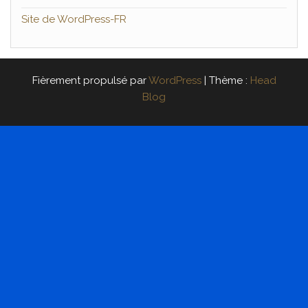
Site de WordPress-FR
Fièrement propulsé par
WordPress
|
Thème :
Head
Blog