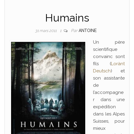
Humains
Par
ANTOINE
31 mars 2011
1
Un père
scientifique
convainc sont
fils (
Lorànt
Deutsch
) et
son assistante
de
l’accompagne
r dans une
expédition
dans les Alpes
Suisses, pour
mieux