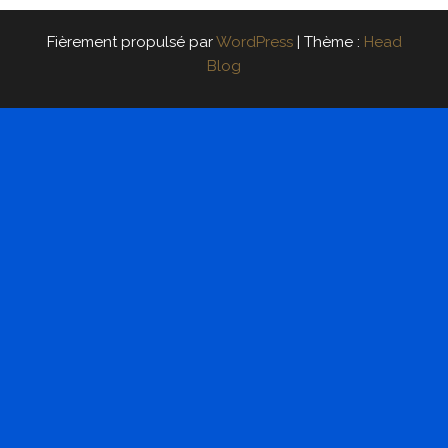
Fièrement propulsé par
WordPress
|
Thème :
Head
Blog