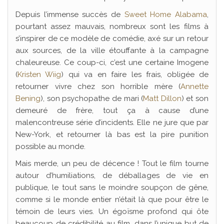
Depuis l’immense succès de
Sweet Home Alabama
,
pourtant assez mauvais, nombreux sont les films à
s’inspirer de ce modèle de comédie, axé sur un retour
aux sources, de la ville étouffante à la campagne
chaleureuse. Ce coup-ci, c’est une certaine Imogene
(
Kristen Wiig
) qui va en faire les frais, obligée de
retourner vivre chez son horrible mère (
Annette
Bening
), son psychopathe de mari (
Matt Dillon
) et son
demeuré de frère, tout ça à cause d’une
malencontreuse série d’incidents. Elle ne jure que par
New-York, et retourner là bas est la pire punition
possible au monde.
Mais merde, un peu de décence ! Tout le film tourne
autour d’humiliations, de déballages de vie en
publique, le tout sans le moindre soupçon de gêne,
comme si le monde entier n’était là que pour être le
témoin de leurs vies. Un égoïsme profond qui ôte
beaucoup de crédibilité au film, dans l’unique but de