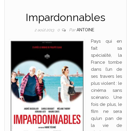
Impardonnables
Par
ANTOINE
2 août 2013
0
Pays qui en
fait sa
spécialité, la
France tombe
dans l’un de
ses travers les
plus violent : le
cinéma sans
scénario. Une
fois de plus, le
film ne sera
qu’un pan de
la vie de