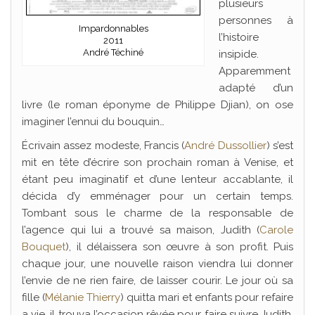
plusieurs
personnes à
Impardonnables
l’histoire
2011
André Téchiné
insipide.
Apparemment
adapté d’un
livre (le roman éponyme de Philippe Djian), on ose
imaginer l’ennui du bouquin…
Écrivain assez modeste, Francis (
André Dussollier
) s’est
mit en tête d’écrire son prochain roman à Venise, et
étant peu imaginatif et d’une lenteur accablante, il
décida d’y emménager pour un certain temps.
Tombant sous le charme de la responsable de
l’agence qui lui a trouvé sa maison, Judith (
Carole
Bouquet
), il délaissera son œuvre à son profit. Puis
chaque jour, une nouvelle raison viendra lui donner
l’envie de ne rien faire, de laisser courir. Le jour où sa
fille (
Mélanie Thierry
) quitta mari et enfants pour refaire
a vie, il trouva l’occasion rêvée pour faire suivre Judith,