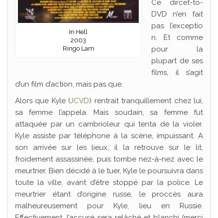
Ce dircet-to-
DVD n’en fait
pas l’exceptio
In Hell
n. Et comme
2003
Ringo Lam
pour la
plupart de ses
films, il s’agit
d’un film d’action, mais pas que.
Alors que Kyle (
JCVD
) rentrait tranquillement chez lui,
sa femme l’appela. Mais soudain, sa femme fut
attaquée par un cambrioleur qui tenta de la violer.
Kyle assiste par téléphone à la scène, impuissant. A
son arrivée sur les lieux, il la retrouve sur le lit,
froidement assassinée, puis tombe nez-à-nez avec le
meurtrier. Bien décidé à le tuer, Kyle le poursuivra dans
toute la ville, avant d’être stoppé par la police. Le
meurtrier étant d’origine russe, le proccès aura
malheureusement pour Kyle, lieu en Russie.
Effectivement, l’accusé sera relâché et blanchi (merci