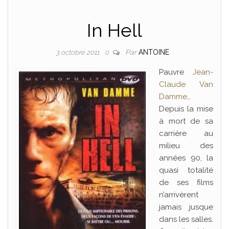
In Hell
Par
ANTOINE
3 octobre 2011
0
Pauvre
Jean-
Claude Van
Damme
…
Depuis la mise
à mort de sa
carrière au
milieu des
années 90, la
quasi totalité
de ses films
n’arrivèrent
jamais jusque
dans les salles.