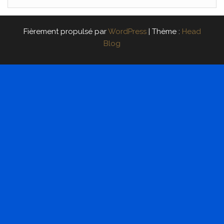
Fièrement propulsé par
WordPress
|
Thème :
Head
Blog