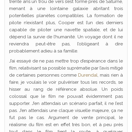
trente ans un trou de vers s’est formé près de Saturne,
menant à une lointaine galaxie abritant trois
potentielles planètes compatibles. La formation de
pilote n’existant plus, Cooper est l’un des derniers
capable de piloter une navette spatiale, et de lui
dépend la survie de l’humanité. Un voyage dont il ne
reviendra peut-être pas, l’obligeant à dire
probablement adieu à sa famille.
J’ai essayé de ne pas mettre trop d’espérance dans le
film, relativisant sa possible suprématie par l’avis mitigé
de certaines personnes comme
Durendal
, mais rien à
faire, je voulais le voir pulvériser tous les records, se
hisser au rang de référence absolue. Un poids
colossal que le film ne pouvait évidemment pas
supporter. J’en attendais un scénario parfait, il ne l’est
pas. J’en attendais une claque visuelle majeure, ça ne
fut pas le cas. Argument de vente principal, le
réalisme du film est en effet très bon, et à peu près
tout dans le film tient la route, à quelques