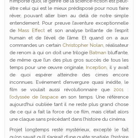
n’importe quoi, le genre de la science-fiction est peut-
être celui qui est le mieux prédisposé pour nous faire
rêver, pouvant aller bien au delà de notre simple
entendement. Pour preuve l’aventure exceptionnelle
de
Mass Effect
et son analyse brillante de l’esprit
humain et de l’éveil de l’âme. Et quand on a aux
commandes un certain
Christopher Nolan
, réalisateur
de renom à qui on doit une trilogie
Batman
bluffante,
de même que l’un des plus gros succès de tous les
temps pour une œuvre originale,
Inception
, il y avait
de quoi espérer atteindre des cimes encore
inconnues. Evénement d’envergure quasi inédite, le
film se voulait aussi révolutionnaire que
2001 :
l’odyssée de l’espace
en son temps. Une référence
aujourd’hui oubliée tant il ne reste plus grand chose
de ce qui a fait la force de ce film, mais c’était alors
une claque sans précédant dans l’histoire du cinéma.
Projet longtemps resté mystérieux, excepté le fait
qu’on savait qu’il s’agirait d’une quête spatiale, l’histoire