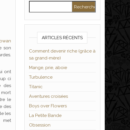
Rechercher :
ARTICLES RÉCENTS
owan
e son
Comment devenir riche (grâce à
rdes.
sa grand-mère)
Mange, prie, aboie
i ont
Turbulence
up ci
e des
Titanic
 mort
Aventures croisées
re le
Boys over Flowers
ce des
le les
La Petite Bande
) met
Obsession