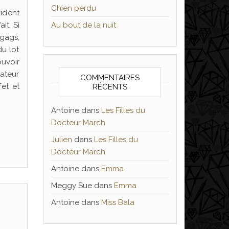
Chien perdu
vident
it. Si
Au bout de la nuit
 gags,
u lot
uvoir
ateur
COMMENTAIRES
fet et
RÉCENTS
Antoine
dans
Les Filles du
Docteur March
Julien
dans
Les Filles du
Docteur March
Antoine
dans
Emma
Meggy Sue
dans
Emma
Antoine
dans
Miss Bala