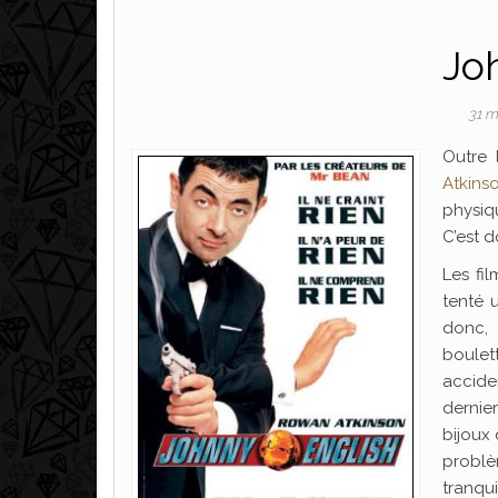
Jo
31 m
Outre 
Atkins
physiq
C’est d
Les fi
tenté
donc, 
boulet
accide
dernier
bijoux
probl
tranqu