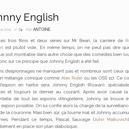
hnny English
Par
ANTOINE
ai 2011
0
les trois films et deux séries sur Mr Bean, la carrière de
R
on
est plutôt vide… En même temps, on ne peut pas dire qu
ue soit montrable dans autre chose que des comédies bien lou
onc sur ce principe que Johnny English a été fait.
lms d’espionnages ne manquent pas et nombreux sont ceux qu
 un mélange comique comme
Alex Rider
ou les OSS 117. Ce co
l’espion en herbe sera Johnny English (Rowan), spécialist
tes et toujours le dernier au courant. Après avoir causé la
ntelle de tout les espions d’Angleterre, Johnny se trouve êt
 espion possible. On lui confie alors la charge de la surveillan
 de la couronne. Mais bien sûr, ça tourne mal et Johnny accumu
èmes. Pendant ce temps, Pascal Sauvage (
John Malkovich
illement en place son plan diabolique…