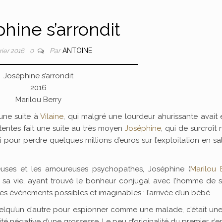
hine s’arrondit
Par
ANTOINE
rier 2016
0
Joséphine s’arrondit
2016
Marilou Berry
 une suite à
Vilaine
, qui malgré une lourdeur ahurissante avait
tentes fait une suite au très moyen
Joséphine
, qui de surcroît n
ti pour perdre quelques millions d’euros sur l’exploitation en sal
euses et les amoureuses psychopathes, Joséphine (
Marilou 
ns sa vie, ayant trouvé le bonheur conjugal avec l’homme de s
 des événements possibles et imaginables : l’arrivée d’un bébé.
quelqu’un d’autre pour espionner comme une malade, c’était un
té négative d’une grossesse. Le peu d’originalité du premier s’e