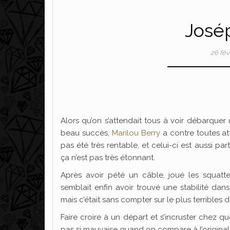
Josép
26 fév
Alors qu’on s’attendait tous à voir débarquer
beau succès,
Marilou Berry
a contre toutes at
pas été très rentable, et celui-ci est aussi par
ça n’est pas très étonnant.
Après avoir pété un câble, joué les squatt
semblait enfin avoir trouvé une stabilité da
mais c’était sans compter sur le plus terribles
Faire croire à un départ et s’incruster chez 
pas si mauvaise quand on compare à l’originali