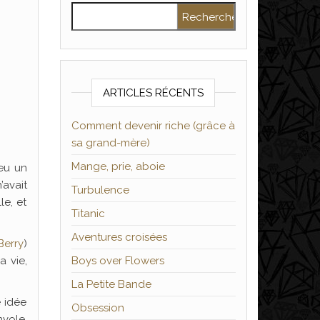
Rechercher :
ARTICLES RÉCENTS
Comment devenir riche (grâce à
sa grand-mère)
Mange, prie, aboie
 eu un
’avait
Turbulence
le, et
Titanic
Aventures croisées
Berry
)
a vie,
Boys over Flowers
La Petite Bande
e idée
Obsession
nvole,