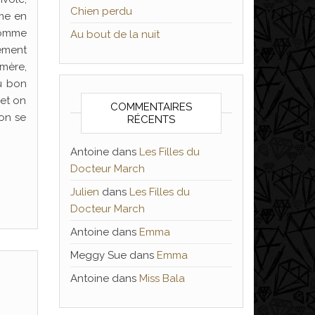
Chien perdu
rme en
comme
Au bout de la nuit
lement
 mère,
du bon
 et on
COMMENTAIRES
 on se
RÉCENTS
Antoine
dans
Les Filles du
Docteur March
Julien
dans
Les Filles du
Docteur March
Antoine
dans
Emma
Meggy Sue
dans
Emma
Antoine
dans
Miss Bala