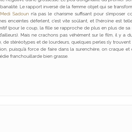
 banalité. Le rapport inversé de la femme objet qui se transfo
t
Medi Sadoun
n’a pas le charisme suffisant pour s’imposer 
 enceintes déferlent, c’est vite soûlant, et l’héroïne est tel
itif (pour le coup, la fille se rapproche de plus en plus de sa
ailleurs). Mais ne crachons pas véhément sur le film, il y a 
 de stéréotypes et de lourdeurs, quelques perles s’y trouvent
ation, puisqu’à force de faire dans la surenchère, on craque et
médie franchouillarde bien grasse.