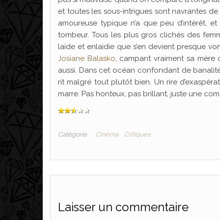
et toutes les sous-intrigues sont navrantes de
amoureuse typique n’a que peu d’intérêt, e
tombeur. Tous les plus gros clichés des femmes
laide et enlaidie que s’en devient presque vom
Josiane Balasko
, campant vraiment sa mère d’
aussi. Dans cet océan confondant de banalité,
rit malgré tout plutôt bien. Un rire d’exaspér
marre. Pas honteux, pas brillant, juste une co
Catégorie
Cinéma
Critiques
Laisser un commentaire