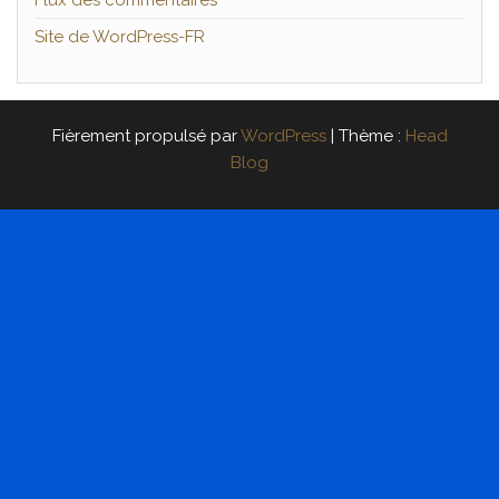
Site de WordPress-FR
Fièrement propulsé par
WordPress
|
Thème :
Head
Blog