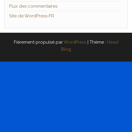
Flux des commentaires
Site de WordPress-FR
Fièrement propulsé par
WordPress
|
Thème :
Head
Blog