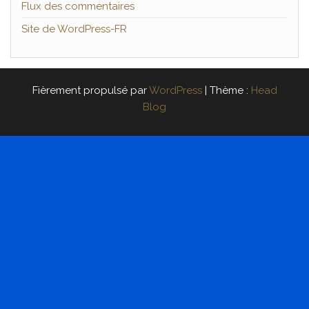
Flux des commentaires
Site de WordPress-FR
Fièrement propulsé par
WordPress
|
Thème :
Head
Blog