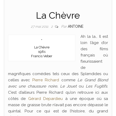
La Chèvre
Par
ANTOINE
27 mai 2011
2
Ah la la… Il est
loin l’âge d’or
La Chèvre
des films
1981
français où
Francis Veber
fleurissaient
de
magnifiques comédies tels ceux des Splendides ou
celles avec
Pierre Richard
comme
Le Grand Blond
avec une chaussure noire, Le Jouet
ou
Les Fugitifs
.
C’est d’ailleurs Pierre Richard qu’on retrouve ici aux
côtés de
Gérard Depardieu
à une époque où sa
masse de graisse brute n’avait pas encore dépassé le
quintal. Pour ce qui est de l’histoire, du grand