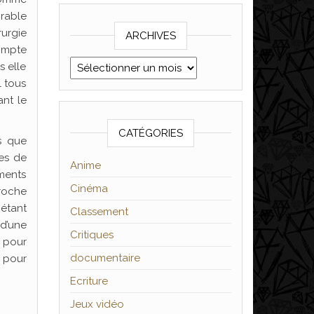
crable
rurgie
ARCHIVES
compte
Archives
s elle
l tous
ant le
CATÉGORIES
us que
ues de
Anime
ments
Cinéma
croche
 étant
Classement
 d’une
Critiques
 pour
documentaire
e pour
Ecriture
Jeux vidéo