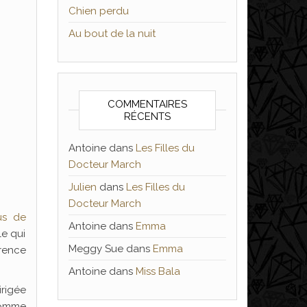
Chien perdu
Au bout de la nuit
COMMENTAIRES
RÉCENTS
Antoine
dans
Les Filles du
Docteur March
Julien
dans
Les Filles du
Docteur March
us de
Antoine
dans
Emma
le qui
Meggy Sue
dans
Emma
rence
Antoine
dans
Miss Bala
irigée
homme