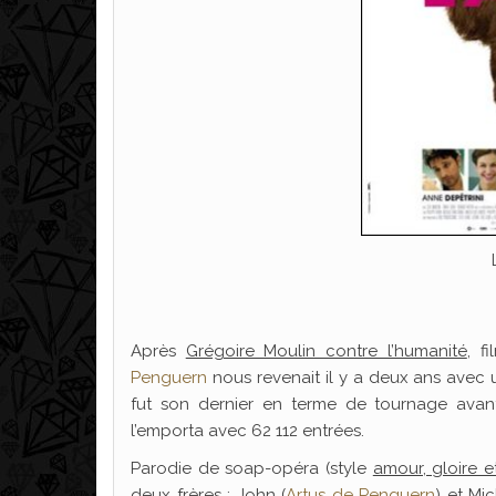
Après
Grégoire Moulin contre l’humanité
, f
Penguern
nous revenait il y a deux ans avec un
fut son dernier en terme de tournage avant
l’emporta avec 62 112 entrées.
Parodie de soap-opéra (style
amour, gloire 
deux frères : John (
Artus de Penguern
) et Mic