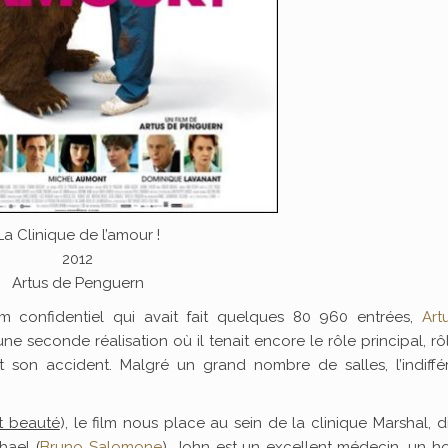
La Clinique de l’amour !
2012
Artus de Penguern
ilm confidentiel qui avait fait quelques 80 960 entrées,
Art
e seconde réalisation où il tenait encore le rôle principal, rô
 son accident. Malgré un grand nombre de salles, l’indiffé
et beauté
), le film nous place au sein de la clinique Marshal, d
hael (
Bruno Salomone
). John est un excellent médecin, un 