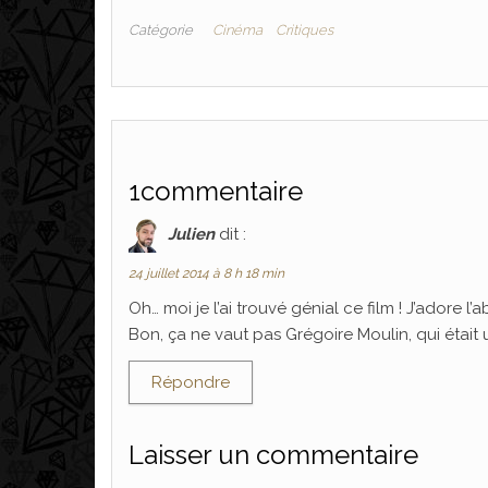
Catégorie
Cinéma
Critiques
1commentaire
Julien
dit :
24 juillet 2014 à 8 h 18 min
Oh… moi je l’ai trouvé génial ce film ! J’adore l’ab
Bon, ça ne vaut pas Grégoire Moulin, qui était 
Répondre
Laisser un commentaire