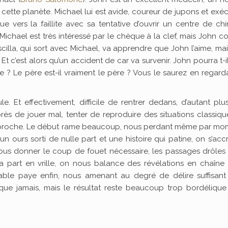
cette planète. Michael lui est avide, coureur de jupons et exé
que vers la faillite avec sa tentative d’ouvrir un centre de chi
t Michael est très intéressé par le chèque à la clef, mais John 
scilla, qui sort avec Michael, va apprendre que John l’aime, mai
t c’est alors qu’un accident de car va survenir. John pourra t-i
e ? Le père est-il vraiment le père ? Vous le saurez en regard
e. Et effectivement, difficile de rentrer dedans, d’autant pl
ès de jouer mal, tenter de reproduire des situations classiq
 approche. Le début rame beaucoup, nous perdant même par mo
un ours sorti de nulle part et une histoire qui patine, on s’ac
nous donner le coup de fouet nécessaire, les passages drôles
, ça part en vrille, on nous balance des révélations en chaîne
able paye enfin, nous amenant au degré de délire suffisant
 que jamais, mais le résultat reste beaucoup trop bordéliqu