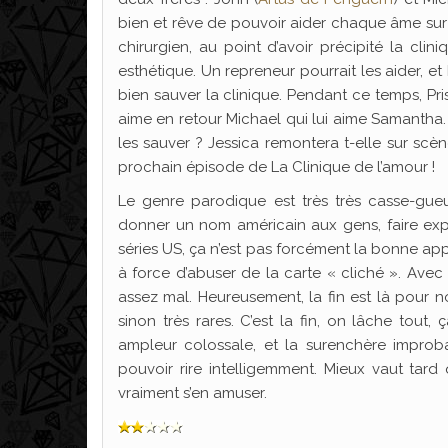
bien et rêve de pouvoir aider chaque âme sur 
chirurgien, au point d’avoir précipité la clini
esthétique. Un repreneur pourrait les aider, e
bien sauver la clinique. Pendant ce temps, Pri
aime en retour Michael qui lui aime Samantha. E
les sauver ? Jessica remontera t-elle sur scèn
prochain épisode de La Clinique de l’amour !
Le genre parodique est très très casse-gueul
donner un nom américain aux gens, faire expr
séries US, ça n’est pas forcément la bonne
à force d’abuser de la carte « cliché ». Avec 
assez mal. Heureusement, la fin est là pour 
sinon très rares. C’est la fin, on lâche tout
ampleur colossale, et la surenchère improb
pouvoir rire intelligemment. Mieux vaut tard
vraiment s’en amuser.