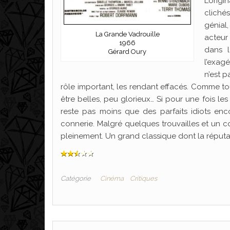
L’origi
cliché
génial,
La Grande Vadrouille
acteur
1966
dans l
Gérard Oury
l’exag
n’est p
rôle important, les rendant effacés. Comme to
être belles, peu glorieux… Si pour une fois le
reste pas moins que des parfaits idiots enc
connerie. Malgré quelques trouvailles et un com
pleinement. Un grand classique dont la réputati
Catégorie
Cinéma
Critiques