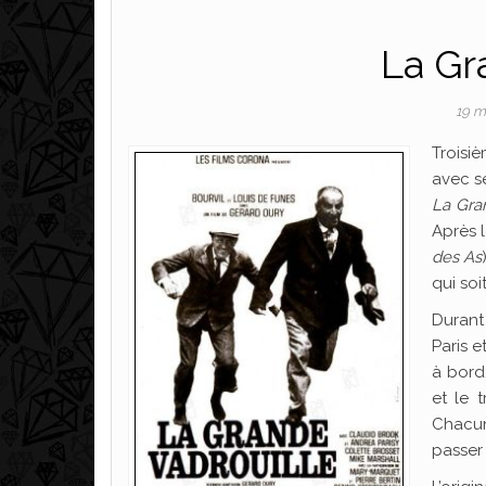
La Gr
19 m
Troisi
avec se
La Gra
Après 
des As
qui soit
Durant
Paris e
à bord.
et le 
Chacun
passer 