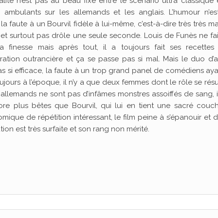
nalité n’est pas au beau fixe entre le scénario ultra classique 
s ambulants sur les allemands et les anglais. L’humour n’es
 la faute à un Bourvil fidèle à lui-même, c’est-à-dire très très m
 et surtout pas drôle une seule seconde. Louis de Funès ne fa
a finesse mais après tout, il a toujours fait ses recettes
ération outrancière et ça se passe pas si mal. Mais le duo d’a
as si efficace, la faute à un trop grand panel de comédiens ay
ujours à l’époque, il n’y a que deux femmes dont le rôle se ré
s allemands ne sont pas d’infâmes monstres assoiffés de sang, i
ore plus bêtes que Bourvil, qui lui en tient une sacré couc
ique de répétition intéressant, le film peine à s’épanouir et di
on est très surfaite et son rang non mérité.