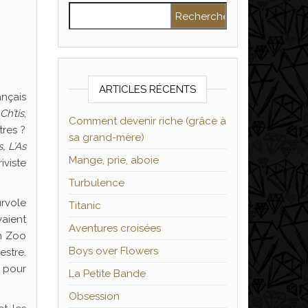
Rechercher :
ARTICLES RÉCENTS
nçais
h’tis
,
Comment devenir riche (grâce à
tres ?
sa grand-mère)
, L’As
Mange, prie, aboie
iviste
Turbulence
urvole
Titanic
vaient
Aventures croisées
un Zoo
Boys over Flowers
stre.
r pour
La Petite Bande
Obsession