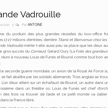
ande Vadrouille
Par
ANTOINE
ai 2011
0
ème du podium des plus grandes réussites du box-office fra
s 17.27 millions d’entrées, derrière
Titanic
et
Bienvenue chez les C
nde Vadrouille
mérite t-elle aussi peu sa place que les deux au
le gros succès du
Corniaud
, Gérard Oury (
La Folie des grandeurs
) réuni à nouveau Louis de Funès et Bourvil comme tout bon arr
.
 la seconde guerre mondiale, un avion de la Royal Air Force s
t se fait abattre par les soldats allemands. Trois anglais se trou
 L’un d’eux atterri sur un échafaud de Bourvil, un autre dans 
troisième dans un théâtre où Louis de Funès est chef d’orche
 des trois va trouver de l’aide et ce petit monde va s’allie
dans la France libre.