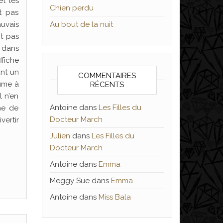
et les
Chien perdu
t pas
auvais
Au bout de la nuit
it pas
 dans
ffiche
ant un
COMMENTAIRES
sume à
RÉCENTS
l n’en
Antoine
dans
Les Filles du
he de
Docteur March
vertir
Julien
dans
Les Filles du
Docteur March
Antoine
dans
Emma
Meggy Sue
dans
Emma
Antoine
dans
Miss Bala