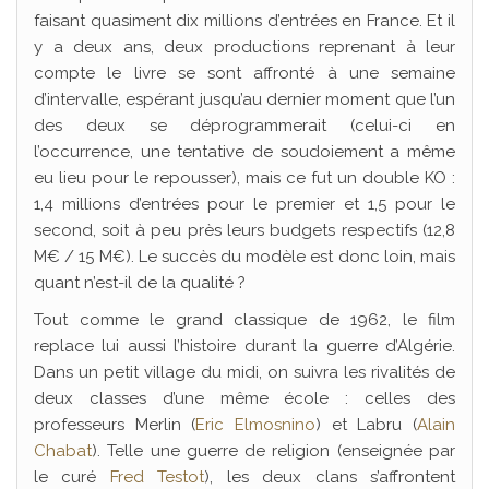
faisant quasiment dix millions d’entrées en France. Et il
y a deux ans, deux productions reprenant à leur
compte le livre se sont affronté à une semaine
d’intervalle, espérant jusqu’au dernier moment que l’un
des deux se déprogrammerait (celui-ci en
l’occurrence, une tentative de soudoiement a même
eu lieu pour le repousser), mais ce fut un double KO :
1,4 millions d’entrées pour le premier et 1,5 pour le
second, soit à peu près leurs budgets respectifs (12,8
M€ / 15 M€). Le succès du modèle est donc loin, mais
quant n’est-il de la qualité ?
Tout comme le grand classique de 1962, le film
replace lui aussi l’histoire durant la guerre d’Algérie.
Dans un petit village du midi, on suivra les rivalités de
deux classes d’une même école : celles des
professeurs Merlin (
Eric Elmosnino
) et Labru (
Alain
Chabat
). Telle une guerre de religion (enseignée par
le curé
Fred Testot
), les deux clans s’affrontent