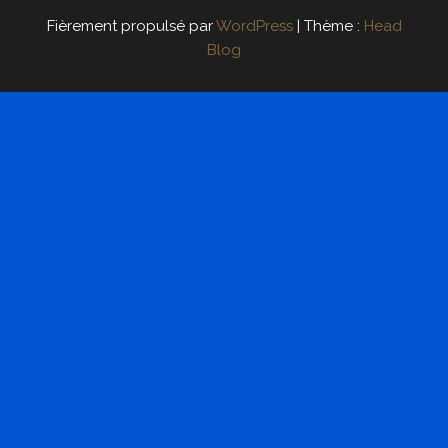
Fièrement propulsé par
WordPress
|
Thème :
Head
Blog