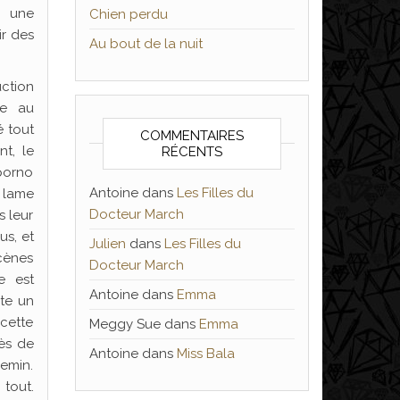
e une
Chien perdu
ir des
Au bout de la nuit
uction
ue au
 tout
COMMENTAIRES
t, le
RÉCENTS
porno
Antoine
dans
Les Filles du
e lame
Docteur March
s leur
us, et
Julien
dans
Les Filles du
cènes
Docteur March
e est
Antoine
dans
Emma
nte un
 cette
Meggy Sue
dans
Emma
rès de
Antoine
dans
Miss Bala
hemin.
 tout.