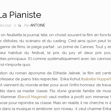
La Pianiste
Par
ANTOINE
llet 2012
0
n feuillette le journal télé, on choisit souvent le film en fonct
 d’étoiles, du scénario et du casting. C’est ainsi qu’on peut 
genre de films, le piège parfait : un primé de Cannes. Tout y es
ateur habitué du festival, le prix du jury et deux prix pou
rètes principaux. Et comme systématiquement avec les cannois,
nd n’importe quoi.
tion du roman éponyme de Elfriede Jelinek, le film est centr
fesseur de piano très respectée : Erika Kohut (
Isabelle Hupper
t viennent du monde entier pour avoir l’infini honneur de travai
tés dans sa master classe. Fils d’une grande famille de musi
 Klemmer (
Benoît Magimel
) veut mettre à profit son immense 
uose pour rejoindre sa classe. Mais en réalité, il ne cherche ni à
e dans la musique ni améliorer son niveau : il veut charmer Erika