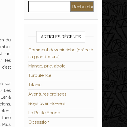
Rechercher :
ARTICLES RÉCENTS
ion du
tomber
Comment devenir riche (grâce à
t : un
sa grand-mère)
r les
Mange, prie, aboie
 c’est
Turbulence
é sur
Titanic
t
). Les
Aventures croisées
ller à
Boys over Flowers
ciens,
talent
La Petite Bande
 faire
Obsession
. Plus