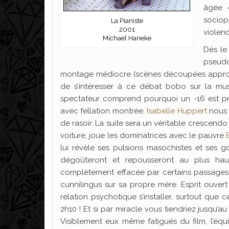
âgée e
sociop
La Pianiste
2001
violen
Michael Haneke
Dès le
pseud
montage médiocre (scènes découpées approxi
de s’intéresser à ce débat bobo sur la mus
spectateur comprend pourquoi un -16 est pr
avec fellation montrée,
Isabelle Huppert
nous 
de rasoir. La suite sera un véritable crescendo
voiture, joue les dominatrices avec le pauvre
lui révèle ses pulsions masochistes et ses 
dégoûteront et repousseront au plus haut
complètement effacée par certains passages t
cunnilingus sur sa propre mère. Esprit ouvert 
relation psychotique s’installer, surtout que ce
2h10 ! Et si par miracle vous tiendriez jusqu’au
Visiblement eux même fatigués du film, l’équ