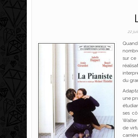
22 jui
Quand o
nombre
sur ce 
réalis
interp
du gra
Adapta
une pro
étudian
ses cô
Walter
de virt
carrièr