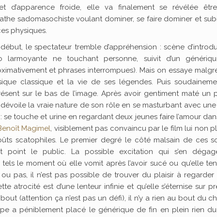
t d’apparence froide, elle va finalement se révélée êtr
athe sadomasochiste voulant dominer, se faire dominer et sub
ces physiques.
 début, le spectateur tremble d’appréhension : scène d’introd
o larmoyante ne touchant personne, suivit d’un génériq
mativement et phrases interrompues). Mais on essaye malgré
ique classique et la vie de ses légendes. Puis soudainemen
ésent sur le bas de l’image. Après avoir gentiment maté un 
dévoile la vraie nature de son rôle en se masturbant avec un
 : se touche et urine en regardant deux jeunes faire l’amour dan
Benoît Magimel
, visiblement pas convaincu par le film lui non pl
goûts scatophiles. Le premier degré le côté malsain de ces s
 point le public. La possible excitation qui s’en dégag
els le moment où elle vomit après l’avoir sucé ou qu’elle te
ou pas, il n’est pas possible de trouver du plaisir à regarder
tte atrocité est d’une lenteur infinie et qu’elle s’éternise sur p
 bout (attention ça n’est pas un défi), il n’y a rien au bout du c
ipe a péniblement placé le générique de fin en plein rien du